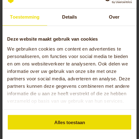
beschermt de accu en zorgt ervoor dat alle cellen
gelijkmatig worden geladen. Hoewel het
Toestemming
Details
Over
verleidelijk kan zijn om de lader al bij 90% te
ontkoppelen, krijg je de beste prestaties en
levensduur door regelmatig volledig op te laden.
Deze website maakt gebruik van cookies
Dit helpt het Battery Management System om de
We gebruiken cookies om content en advertenties te
capaciteit nauwkeurig te blijven weergeven.
personaliseren, om functies voor social media te bieden
en om ons websiteverkeer te analyseren. Ook delen we
Is het beter om de accu elke dag op
informatie over uw gebruik van onze site met onze
te laden of te wachten tot hij leeg
partners voor social media, adverteren en analyse. Deze
is?
partners kunnen deze gegevens combineren met andere
informatie die u aan ze heeft verstrekt of die ze hebben
verzameld op basis van uw gebruik van hun services.
Voor moderne lithium-ionaccu’s is regelmatig
opladen beter dan wachten tot de accu helemaal
leeg is. Het oude idee van een geheugeneffect
Alles toestaan
geldt niet voor deze technologie. Je kunt je accu
dus zonder zorgen na elke rit opladen, zelfs als