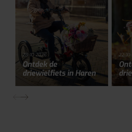
28-10-2026
22-10
Ontdek de
Ont
driewielfiets in Haren
drie