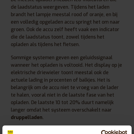
de laadstatus weergeven. Tijdens het laden
brandt het lampje meestal rood of oranje, en bij
een volledig opgeladen accu springt het om naar
groen. Ook de accu zelf heeft vaak een indicator
die de laadstatus toont, zowel tijdens het
opladen als tijdens het fietsen.
Sommige systemen geven een geluidssignaal
wanneer het opladen is voltooid. Het display op je
elektrische driewieler toont meestal ook de
actuele lading in procenten of balkjes. Het is
belangrijk om de accu niet te vroeg van de lader
te halen, vooral niet in de laatste fase van het
opladen. De laatste 10 tot 20% duurt namelijk
langer omdat het systeem overschakelt naar
druppelladen
.
Deze langzamere laadmodus aan het eind