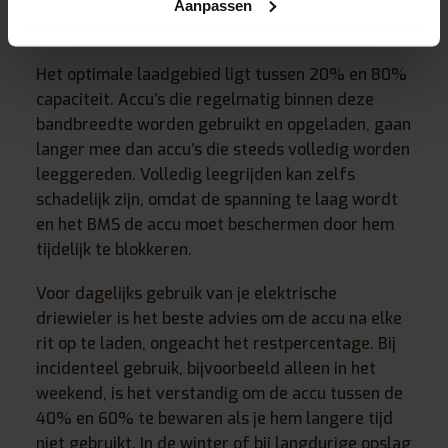
deze nog voor 70% gevuld is. Dit verlengt zelfs
Aanpassen
de levensduur.
Het optimale laadgebied ligt tussen 20% en 80%
capaciteit. Accu’s die regelmatig binnen deze
bandbreedte worden gebruikt en opgeladen, gaan
langer mee dan accu’s die steeds volledig worden
leeggereden. Volledig leegrijden kan zelfs
schadelijk zijn, omdat de spanning te laag wordt
en het BMS de accu moet beschermen door hem
tijdelijk te blokkeren.
Voor dagelijks gebruik van je elektrische
driewieler is het beste advies om de accu na elke
rit op te laden, ongeacht het restpercentage. Bij
incidenteel gebruik, bijvoorbeeld alleen in het
weekend, is het verstandig om de accu tussen de
40% en 60% te bewaren als je hem langere tijd
niet gebruikt. In de winter of bij langdurige opslag