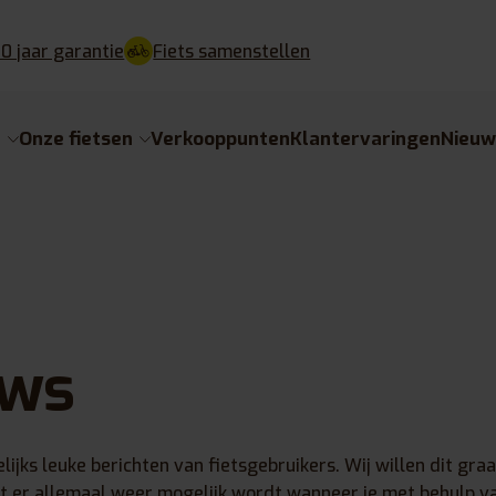
10 jaar garantie
Fiets samenstellen
e
Onze fietsen
Verkooppunten
Klantervaringen
Nieuw
ews
ijks leuke berichten van fietsgebruikers. Wij willen dit graa
at er allemaal weer mogelijk wordt wanneer je met behulp 