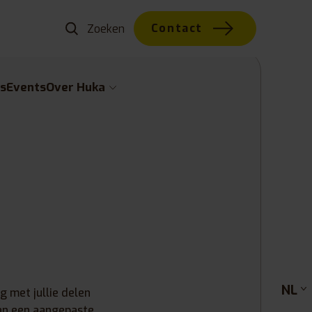
Contact
s
Events
Over Huka
NL
g met jullie delen
van een aangepaste