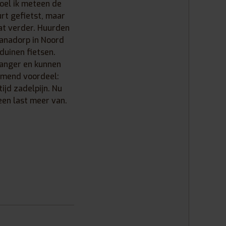
voel ik meteen de
urt gefietst, maar
at verder. Huurden
ianadorp in Noord
duinen fietsen.
hanger en kunnen
komend voordeel:
ijd zadelpijn. Nu
een last meer van.