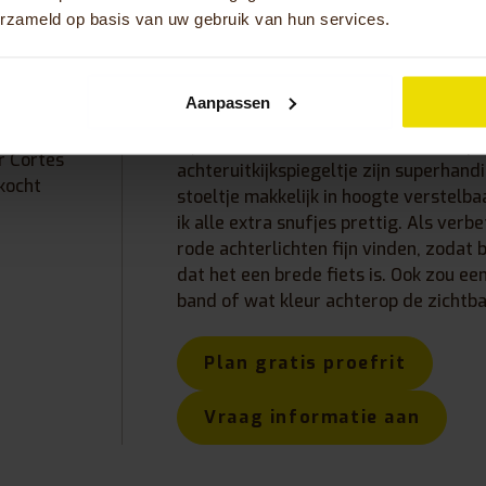
erzameld op basis van uw gebruik van hun services.
an der
10/10/2025
Aanpassen
Ik ben erg tevreden over de fiets! De 
n
hij stuurt lekker kort, en de starthulp 
r Cortes
achteruitkijkspiegeltje zijn superhandi
kocht
stoeltje makkelijk in hoogte verstelbaar
ik alle extra snufjes prettig. Als verb
rode achterlichten fijn vinden, zodat 
dat het een brede fiets is. Ook zou ee
band of wat kleur achterop de zichtb
Plan gratis proefrit
Vraag informatie aan