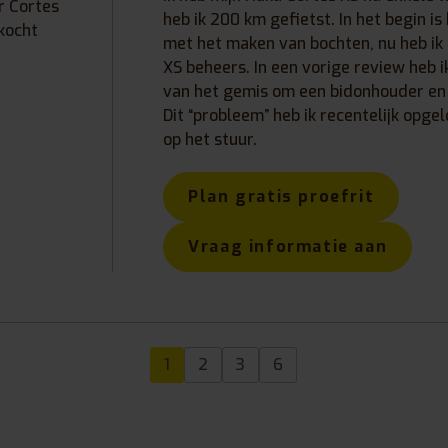
r Cortes
heb ik 200 km gefietst. In het begin i
kocht
met het maken van bochten, nu heb ik h
XS beheers. In een vorige review heb
van het gemis om een bidonhouder en 
Dit “probleem” heb ik recentelijk opge
op het stuur.
Plan gratis proefrit
Vraag informatie aan
1
2
3
6