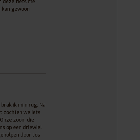
f deze fiets me
en kan gewoon
brak ik mijn rug. Na
t zochten we iets
 Onze zoon, die
ns op een driewiel
 geholpen door Jos