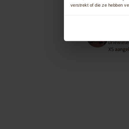
verstrekt of die ze hebben v
Trees v
Velden
Heeft ee
Driewiele
XS aange