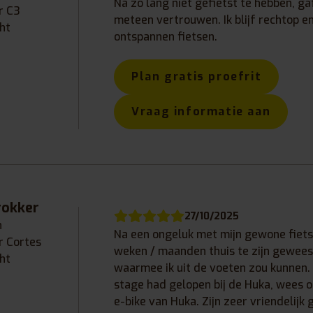
Na zo lang niet gefietst te hebben, ga
r C3
meteen vertrouwen. Ik blijf rechtop 
ht
ontspannen fietsen.
Plan gratis proefrit
Vraag informatie aan
rokker
27/10/2025
n
Na een ongeluk met mijn gewone fiets 
r Cortes
weken / maanden thuis te zijn gewees
ht
waarmee ik uit de voeten zou kunnen.
stage had gelopen bij de Huka, wees o
e-bike van Huka. Zijn zeer vriendelijk