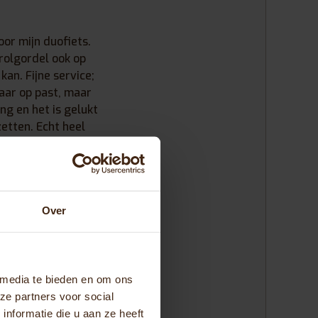
or mijn duofiets.
rolgordel ook op
an. Fijne service;
aar op past, maar
ing en het is gelukt
etten. Echt heel
jn bijrijders
k ben er heel blij
g mogelijk maken
Over
 media te bieden en om ons
ze partners voor social
nformatie die u aan ze heeft