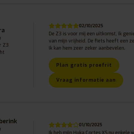
02/10/2025
ra
De Z3 is voor mij een uitkomst, ik gen
n
van mijn vrijheid. De fiets heeft een z
r Z3
ik kan hem zeer zeker aanbevelen.
ht
Plan gratis proefrit
Vraag informatie aan
berink
01/10/2025
n
Ik heb mijn Huka Cortes XS nu enkele 