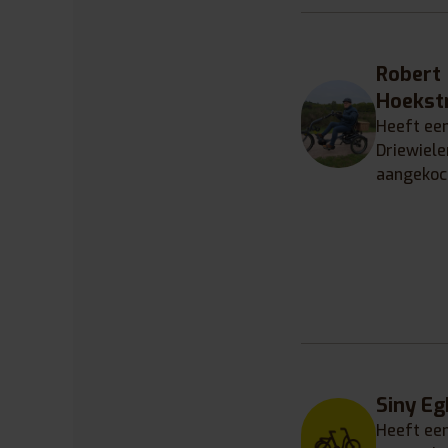
Robert
Hoekst
Heeft ee
Driewiele
aangekoc
Siny Eg
Heeft ee