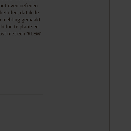
s het even oefenen
et idee, dat ik de
 ik melding gemaakt
bidon te plaatsen.
lost met een “KLEM”