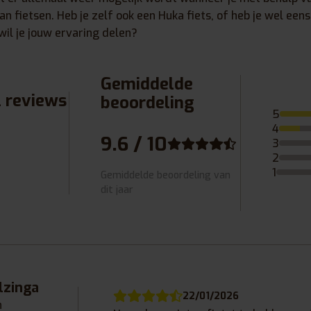
kan fietsen. Heb je zelf ook een Huka fiets, of heb je wel een
wil je jouw ervaring delen?
Gemiddelde
l reviews
beoordeling
5
4
9.6 / 10
3
2
1
Gemiddelde beoordeling van
dit jaar
lzinga
22/01/2026
n