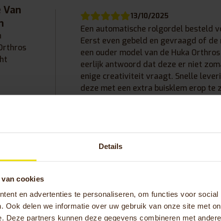
e Van
13/10/2025
n
Een automatische rolgordel besteld vo
n
Eerst even gebeld en gevraagd of de 
Orthros
een ouder model van de Huka Orthros k
ht
eerlijk antwoord dat deze er niet zom
enige creativiteit vraagt. Snelle lever
deze met een extra buisklem erop te z
veel fijner dan een ‘losse riem’, voor mi
veiliger en voor mij een fijner gevoel. I
mee!! Bedankt en succes met bewegin
voor iedereen!
Details
Plan gratis proefrit
 van cookies
Vraag informatie aan
ent en advertenties te personaliseren, om functies voor social
. Ook delen we informatie over uw gebruik van onze site met on
e. Deze partners kunnen deze gegevens combineren met andere i