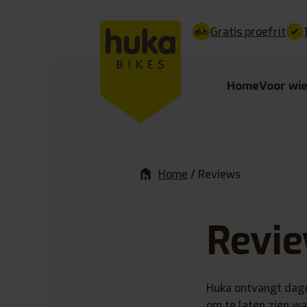
Gratis proefrit
Home
Voor wi
Home
/
Reviews
Revi
Huka ontvangt dagel
om te laten zien w