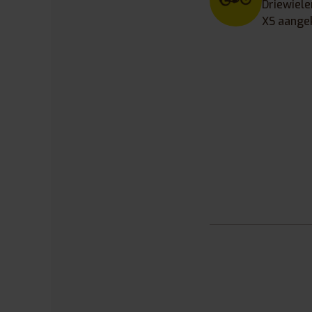
Driewiele
XS aange