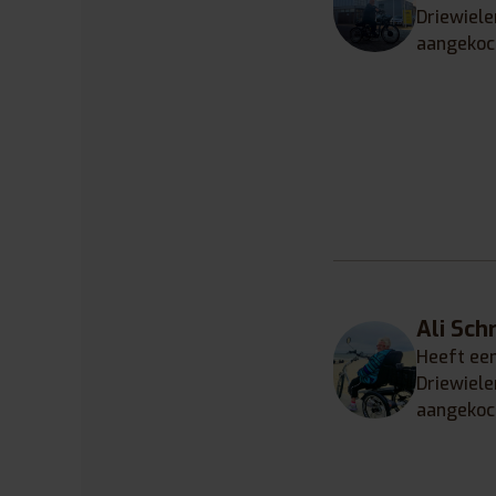
Driewiele
aangekoc
Ali Sch
Heeft ee
Driewiele
aangekoc