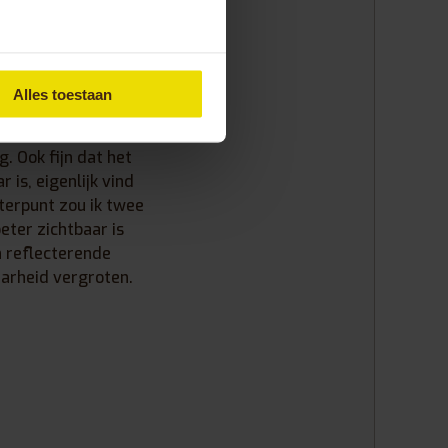
Alles toestaan
vering werkt goed,
en het
g. Ook fijn dat het
 is, eigenlijk vind
eterpunt zou ik twee
beter zichtbaar is
n reflecterende
aarheid vergroten.