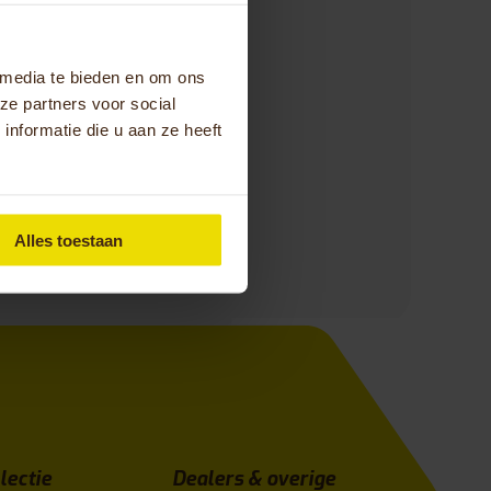
ormen we een
l ruim 50 jaar aan
en
 media te bieden en om ons
wat ons in staat
ze partners voor social
n.
nformatie die u aan ze heeft
Alles toestaan
lectie
Dealers & overige