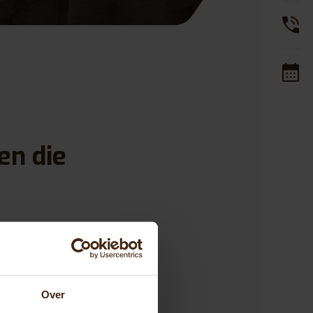
en die
ijheid. Dankzij
n, familie
Over