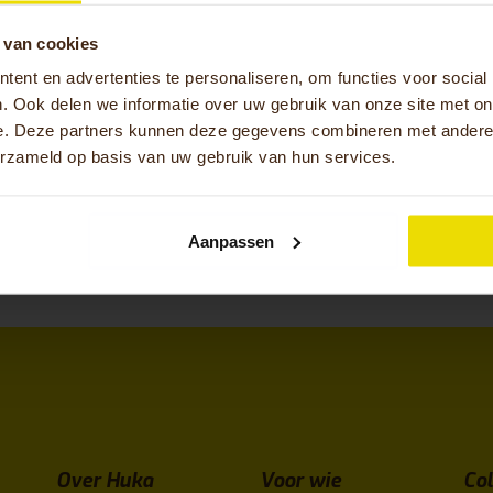
ns hechte team van ruim 60 enthousiaste collega’s. Samen v
rofessionals. Vanuit Oldenzaal ontwikkelen en bouwen we a
 van cookies
eitsoplossingen die wereldwijd bijdragen aan meer vrijheid 
ent en advertenties te personaliseren, om functies voor social
der teamlid brengt unieke vaardigheden en ervaringen mee, 
. Ook delen we informatie over uw gebruik van onze site met on
e groeien en de hoogste kwaliteit te leveren aan onze klante
e. Deze partners kunnen deze gegevens combineren met andere i
erzameld op basis van uw gebruik van hun services.
en van ons team? Bekijk dan onze
werken-bij-Huka
website!
ures
Aanpassen
Over Huka
Voor wie
Col