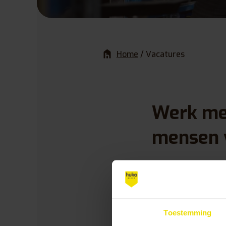
Home
/
Vacatures
Werk mee
mensen v
Bij Huka werk 
jouw werk ku
bezoeken en a
Toestemming