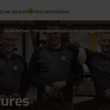
10 jaar garantie
Fiets samenstellen
e
Onze fietsen
Verkooppunten
Klantervaringen
Nieuw
tures