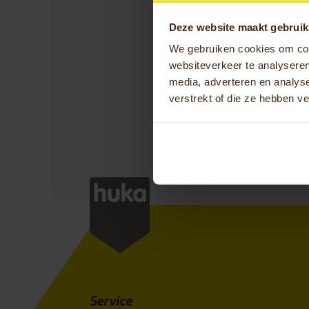
We zijn trots op o
dynamische groep p
Deze website maakt gebruik
innovatieve mobilit
We gebruiken cookies om cont
zelfstandigheid. Ie
websiteverkeer te analyseren
stelt om constant t
media, adverteren en analys
verstrekt of die ze hebben v
Wil jij deel uitmak
Bekijk vacat
Service