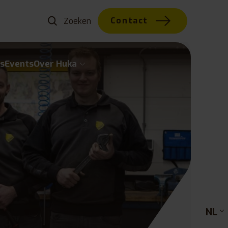
Contact
s
Events
Over Huka
NL