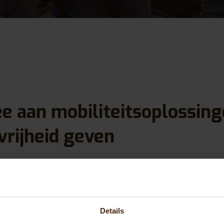
 aan mobiliteitsoplossing
rijheid geven
je niet alleen aan een fiets. Je werkt aan vr
nnen mensen zelfstandig boodschappen doe
ctief deelnemen aan het dagelijks leven.
Details