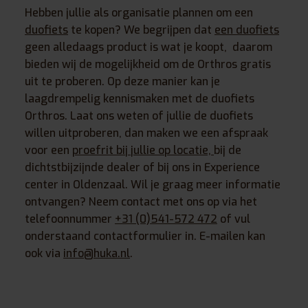
Hebben jullie als organisatie plannen om een
duofiets
te kopen? We begrijpen dat
een duofiets
geen alledaags product is wat je koopt, daarom
bieden wij de mogelijkheid om de Orthros gratis
uit te proberen. Op deze manier kan je
laagdrempelig kennismaken met de duofiets
Orthros. Laat ons weten of jullie de duofiets
willen uitproberen, dan maken we een afspraak
voor een
proefrit bij jullie op locatie,
bij de
dichtstbijzijnde dealer of bij ons in Experience
center in Oldenzaal. Wil je graag meer informatie
ontvangen? Neem contact met ons op via het
telefoonnummer
+31 (0)541-572 472
of vul
onderstaand contactformulier in. E-mailen kan
ook via
info@huka.nl
.