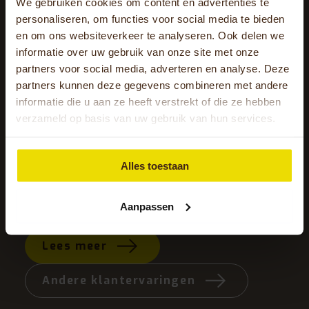
We gebruiken cookies om content en advertenties te
personaliseren, om functies voor social media te bieden
en om ons websiteverkeer te analyseren. Ook delen we
informatie over uw gebruik van onze site met onze
partners voor social media, adverteren en analyse. Deze
partners kunnen deze gegevens combineren met andere
informatie die u aan ze heeft verstrekt of die ze hebben
ns
Het is 11.00 uur in de ochtend als
verzameld op basis van uw gebruik van hun services.
ie
Petra (67) en Peter (69) in de
inds
tuin vertellen over hun
Alles toestaan
ervaringen..
Aanpassen
Lees meer
Andere klantervaringen