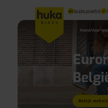
Gratis proefrit
Home
Voor wi
Euro
Belgi
Bekijk websi