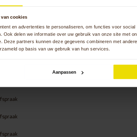
en proefritaanvraag voor een van onze fietsen, een offerte 
kking”, aldus Christophe.
 van cookies
u Hameau 45, Rhode-Saint-Genèse, België
ent en advertenties te personaliseren, om functies voor social
32 2 358 59 86
. Ook delen we informatie over uw gebruik van onze site met on
ove.be
e. Deze partners kunnen deze gegevens combineren met andere i
erzameld op basis van uw gebruik van hun services.
tijden Euromove België
Aanpassen
afspraak
afspraak
afspraak
afspraak