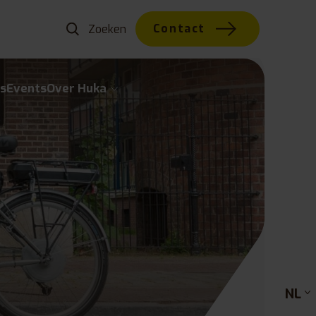
Contact
s
Events
Over Huka
NL