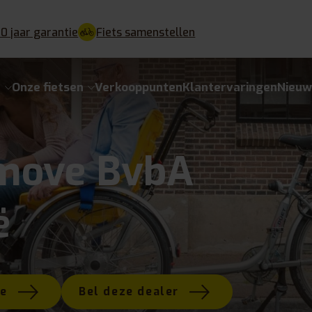
10 jaar garantie
Fiets samenstellen
e
Onze fietsen
Verkooppunten
Klantervaringen
Nieuw
move BvbA
ë
te
Bel deze dealer