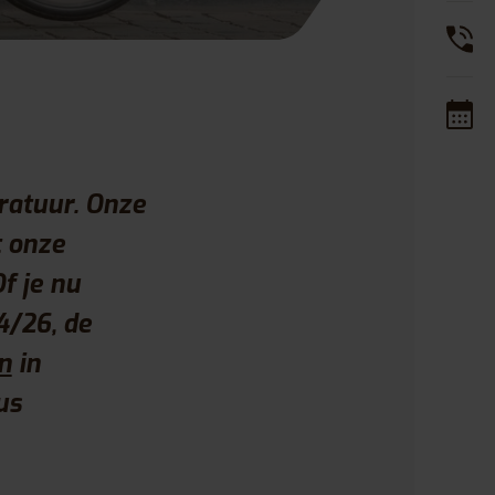
ratuur. Onze
t onze
Of je nu
4/26, de
n
in
us