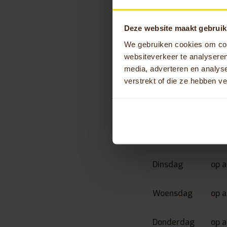
Of het nu gaat om e
staan tot uw beschi
Deze website maakt gebruik
Bezoekadres: Rue d
We gebruiken cookies om cont
Telefoonnummer:
+
websiteverkeer te analyseren
E-mail:
info@eurom
media, adverteren en analys
verstrekt of die ze hebben v
Openings
Maandag
op 
Dinsdag
op 
Woensdag
op 
Donderdag
op 