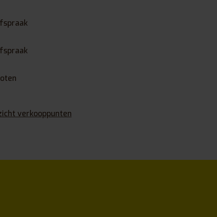
afspraak
afspraak
loten
zicht verkooppunten