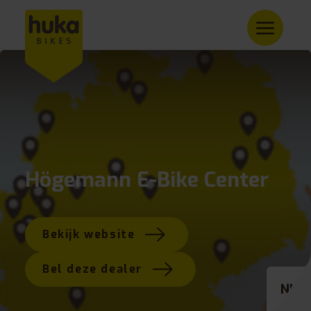
Högemann E-Bike Center
Bekijk website
Bel deze dealer
NL