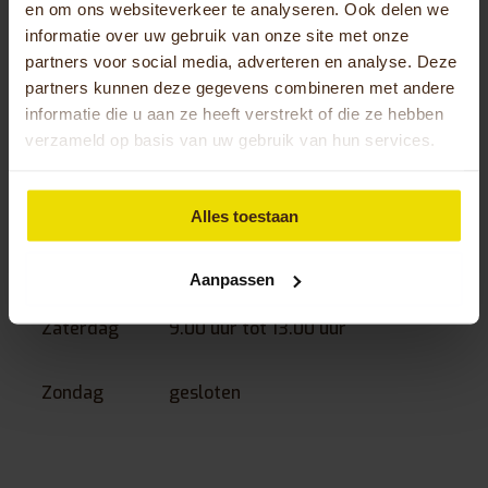
en om ons websiteverkeer te analyseren. Ook delen we
informatie over uw gebruik van onze site met onze
Woensdag
8.00 uur tot 12.30 uur en
partners voor social media, adverteren en analyse. Deze
van 13.00 tot 18.00 uur
partners kunnen deze gegevens combineren met andere
informatie die u aan ze heeft verstrekt of die ze hebben
verzameld op basis van uw gebruik van hun services.
Donderdag
8.00 uur tot 12.30 uur en
van 13.00 tot 18.00 uur
Alles toestaan
Vrijdag
8.00 uur tot 12.30 uur en
van 13.00 tot 18.00 uur
Aanpassen
Zaterdag
9.00 uur tot 13.00 uur
Zondag
gesloten