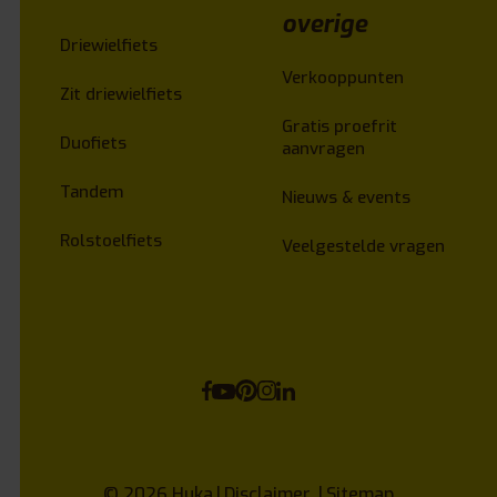
overige
Driewielfiets
Verkooppunten
Zit driewielfiets
Gratis proefrit
Duofiets
aanvragen
Tandem
Nieuws & events
Rolstoelfiets
Veelgestelde vragen
© 2026
Huka
Disclaimer
Sitemap