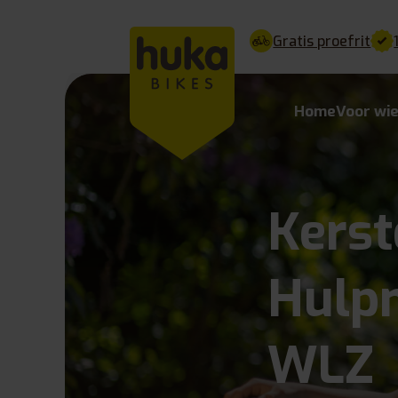
Gratis proefrit
Home
Voor wi
Kerst
Hulpm
WLZ