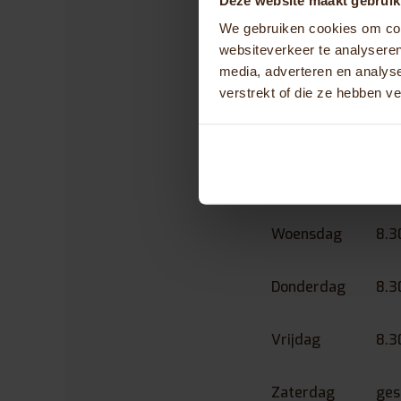
Telefoonnummer:
We gebruiken cookies om cont
websiteverkeer te analyseren
Openingst
media, adverteren en analys
verstrekt of die ze hebben v
Maandag
8.3
Dinsdag
8.3
Woensdag
8.3
Donderdag
8.3
Vrijdag
8.3
Zaterdag
ges