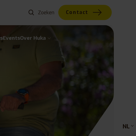
Contact
s
Events
Over Huka
NL