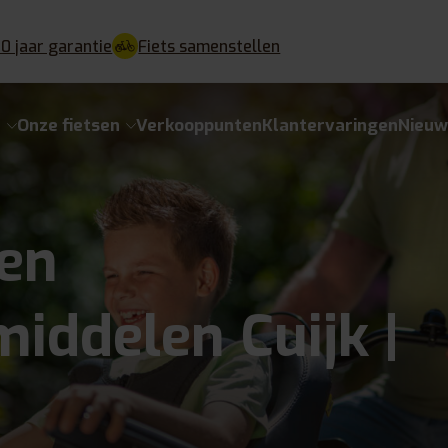
10 jaar garantie
Fiets samenstellen
e
Onze fietsen
Verkooppunten
Klantervaringen
Nieuw
en
iddelen Cuijk |