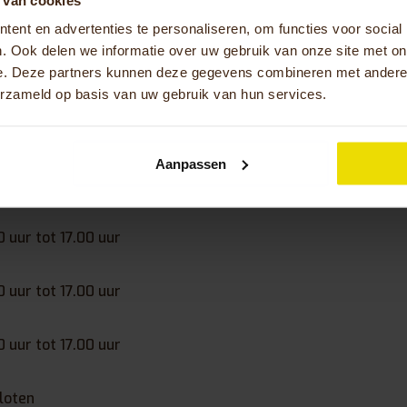
088-5005985
ent en advertenties te personaliseren, om functies voor social
. Ook delen we informatie over uw gebruik van onze site met on
ijden Kersten Hulpmiddelen Cui
e. Deze partners kunnen deze gegevens combineren met andere i
erzameld op basis van uw gebruik van hun services.
0 uur tot 17.00 uur
Aanpassen
0 uur tot 17.00 uur
0 uur tot 17.00 uur
0 uur tot 17.00 uur
0 uur tot 17.00 uur
loten