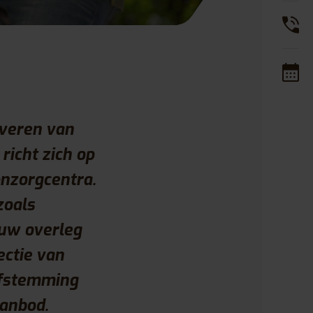
everen van
icht zich op
onzorgcentra.
zoals
auw overleg
ectie van
afstemming
anbod.