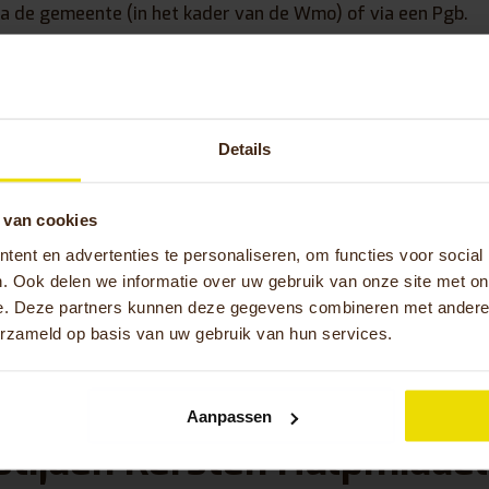
ia de gemeente (in het kader van de Wmo) of via een Pgb.
arheid Kersten Hulpmidde
Details
informatie ontvangen over de mogelijkheden om vergoeding 
 van cookies
Neem dan contact op met Kersten Hulpmiddelen Den Haag. Ze
ent en advertenties te personaliseren, om functies voor social
ontactgegevens. Een bezoek brengen aan Kersten Hulpmidd
. Ook delen we informatie over uw gebruik van onze site met on
e openingstijden. Deze tref je hieronder. Heb je vragen ove
e. Deze partners kunnen deze gegevens combineren met andere i
te contact opnemen met jouw gemeente.
erzameld op basis van uw gebruik van hun services.
rstraat 100, 2544 EL Den Haag
475 – 348 348
Aanpassen
stijden
Kersten Hulpmidde