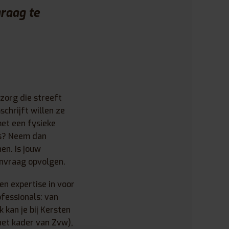
raag te
zorg die streeft
chrijft willen ze
met een fysieke
ts? Neem dan
en. Is jouw
nvraag opvolgen.
en expertise in voor
fessionals: van
kan je bij Kersten
het kader van Zvw),