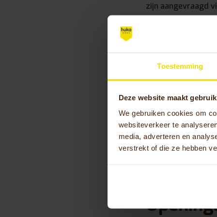
zijn aangevraagd v
Bereikba
Haag
Toestemming
Wil je graag meer 
Deze website maakt gebruik
fiets via de WMO? 
We gebruiken cookies om cont
via onderstaande c
websiteverkeer te analyseren
ook via de regulier
media, adverteren en analys
Dan kan je het bes
verstrekt of die ze hebben v
Bezoekadres: Zilve
Telefoonnummer:
0
Opening