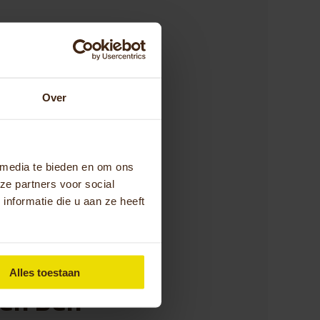
len Den
Over
te krijgen voor een
 zijn bereikbaar
 media te bieden en om ons
elen Den Haag kan
ze partners voor social
r je WMO aanvraag?
nformatie die u aan ze heeft
Alles toestaan
len Den