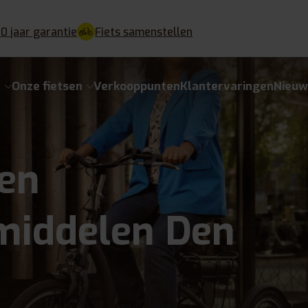
10 jaar garantie
Fiets samenstellen
e
Onze fietsen
Verkooppunten
Klantervaringen
Nieuw
en
middelen Den