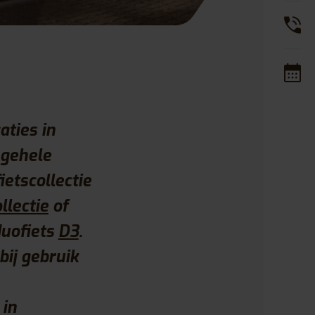
aties in
 gehele
etscollectie
llectie
of
duofiets
D3
.
bij gebruik
 in