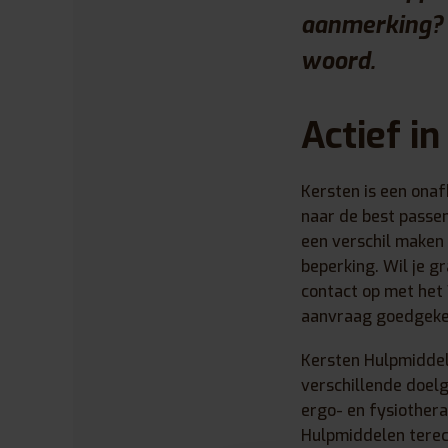
aanmerking? K
woord.
Actief i
Kersten is een onaf
naar de best passen
een verschil maken 
beperking. Wil je 
contact op met het
aanvraag goedgekeu
Kersten Hulpmiddele
verschillende doel
ergo- en fysiother
Hulpmiddelen terech