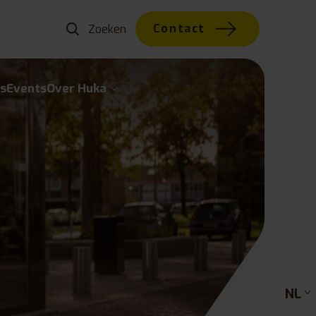
Contact
s
Events
Over Huka
NL