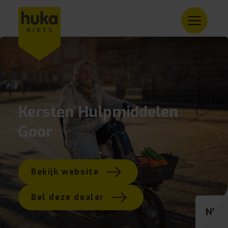
Kersten Hulpmiddelen
Goor
Bekijk website
Bel deze dealer
NL