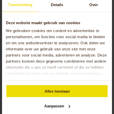
Toestemming
Details
Over
onderstaande contactgegevens. Een bezoek
brengen aan Kersten Hulpmiddelen Goor kan ook
via de reguliere openingstijden. Deze tref je
Deze website maakt gebruik van cookies
hieronder. Heb je vragen over je WMO aanvraag?
We gebruiken cookies om content en advertenties te
Dan kan je het beste contact opnemen met jouw
personaliseren, om functies voor social media te bieden
gemeente.
en om ons websiteverkeer te analyseren. Ook delen we
Bezoekadres: Nijverheidsweg 13, 7471 EW Goor
informatie over uw gebruik van onze site met onze
Telefoonnummer:
0475–348 348
partners voor social media, adverteren en analyse. Deze
partners kunnen deze gegevens combineren met andere
informatie die u aan ze heeft verstrekt of die ze hebben
Openingstijden
Kersten
verzameld op basis van uw gebruik van hun services.
Hulpmiddelen Goor
Alles toestaan
Maandag
8.30 uur tot 17.00 uur
Aanpassen
Dinsdag
8.30 uur tot 17.00 uur