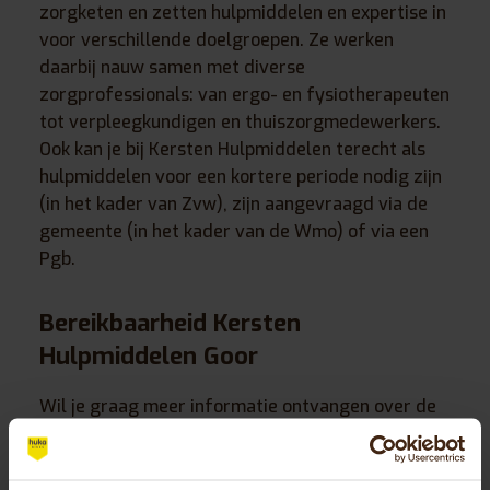
zorgketen en zetten hulpmiddelen en expertise in
voor verschillende doelgroepen. Ze werken
daarbij nauw samen met diverse
zorgprofessionals: van ergo- en fysiotherapeuten
tot verpleegkundigen en thuiszorgmedewerkers.
Ook kan je bij Kersten Hulpmiddelen terecht als
hulpmiddelen voor een kortere periode nodig zijn
(in het kader van Zvw), zijn aangevraagd via de
gemeente (in het kader van de Wmo) of via een
Pgb.
Bereikbaarheid Kersten
Hulpmiddelen Goor
Wil je graag meer informatie ontvangen over de
mogelijkheden om vergoeding te krijgen voor een
fiets via de WMO? Neem dan contact op met
Kersten Hulpmiddelen Goor. Ze zijn bereikbaar via