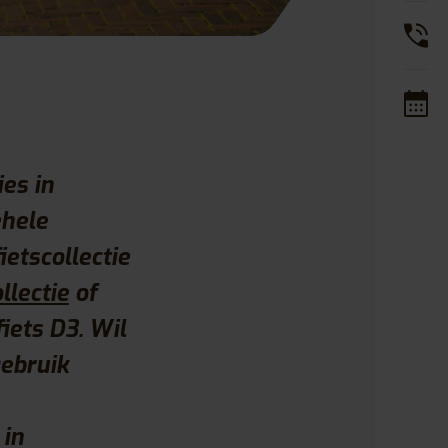
es in
ehele
etscollectie
llectie
of
iets D3. Wil
gebruik
 in