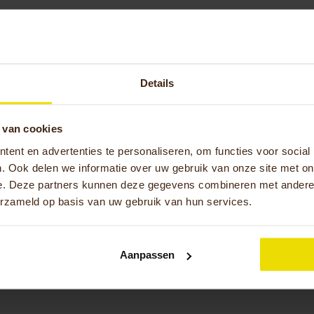
arheid Kersten Hulpmidde
Details
informatie ontvangen over de mogelijkheden om vergoeding 
Neem dan contact op met Kersten Hulpmiddelen Houten. Ze z
 van cookies
ctgegevens. Een bezoek brengen aan Kersten Hulpmiddelen
ent en advertenties te personaliseren, om functies voor social
eningstijden. Deze tref je hieronder. Heb je vragen over je
. Ook delen we informatie over uw gebruik van onze site met on
ontact opnemen met jouw gemeente.
e. Deze partners kunnen deze gegevens combineren met andere i
erzameld op basis van uw gebruik van hun services.
oot 95-99 3991 CG Houten, Nederland
475 – 348 348
Aanpassen
tijden Kersten Hulpmidde