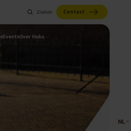
Contact
s
Events
Over Huka
NL