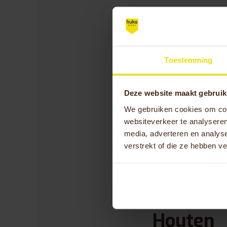
Bereikba
Houten
Toestemming
Wil je graag meer 
fiets via de WMO? 
Deze website maakt gebruik
onderstaande conta
We gebruiken cookies om cont
via de reguliere op
websiteverkeer te analyseren
kan je het beste c
media, adverteren en analys
verstrekt of die ze hebben v
Bezoekadres: Duwb
Telefoonnummer:
0
Openings
Houten