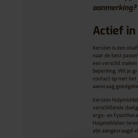
aanmerking? K
Actief i
Kersten is een onaf
naar de best passen
een verschil maken 
beperking. Wil je 
contact op met het
aanvraag goedgekeu
Kersten Hulpmiddele
verschillende doel
ergo- en fysiother
Hulpmiddelen terech
zijn aangevraagd v