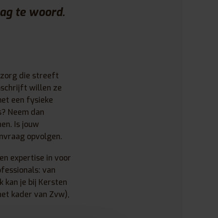
ag te woord.
zorg die streeft
chrijft willen ze
met een fysieke
ts? Neem dan
en. Is jouw
nvraag opvolgen.
en expertise in voor
fessionals: van
kan je bij Kersten
het kader van Zvw),