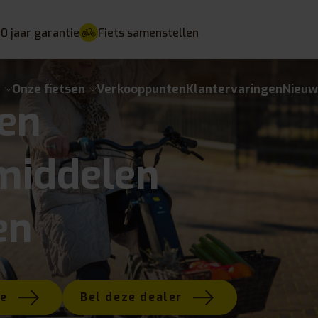
10 jaar garantie
Fiets samenstellen
e
Onze fietsen
Verkooppunten
Klantervaringen
Nieuw
en
middelen
en
te
Bel deze dealer