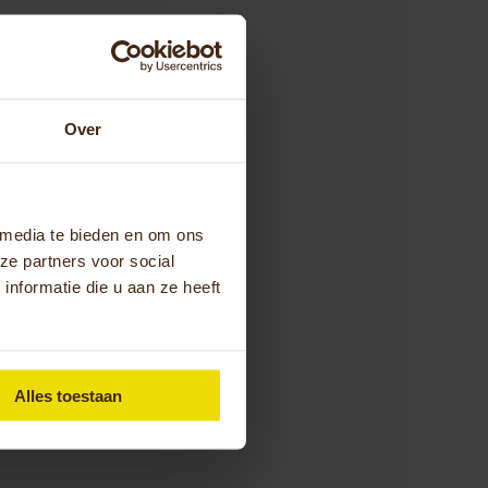
len
Over
te krijgen voor een
ijn bereikbaar via
 Houten kan ook
 media te bieden en om ons
 WMO aanvraag? Dan
ze partners voor social
nformatie die u aan ze heeft
Alles toestaan
len