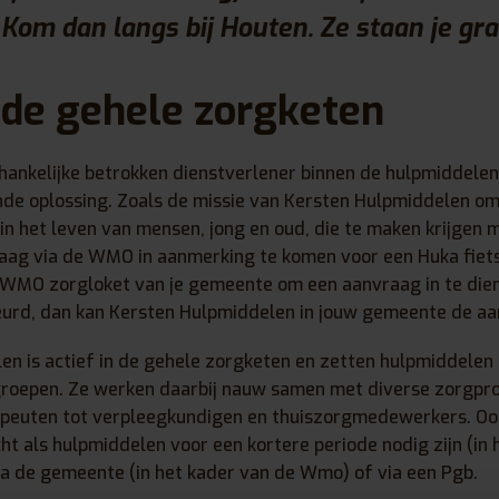
om dan langs bij Houten. Ze staan je gra
n de gehele zorgketen
hankelijke betrokken dienstverlener binnen de hulpmiddelen
de oplossing. Zoals de missie van Kersten Hulpmiddelen oms
in het leven van mensen, jong en oud, die te maken krijgen 
graag via de WMO in aanmerking te komen voor een Huka fie
 WMO zorgloket van je gemeente om een aanvraag in te dien
rd, dan kan Kersten Hulpmiddelen in jouw gemeente de aa
n is actief in de gehele zorgketen en zetten hulpmiddelen 
groepen. Ze werken daarbij nauw samen met diverse zorgpro
apeuten tot verpleegkundigen en thuiszorgmedewerkers. Ook 
t als hulpmiddelen voor een kortere periode nodig zijn (in 
ia de gemeente (in het kader van de Wmo) of via een Pgb.