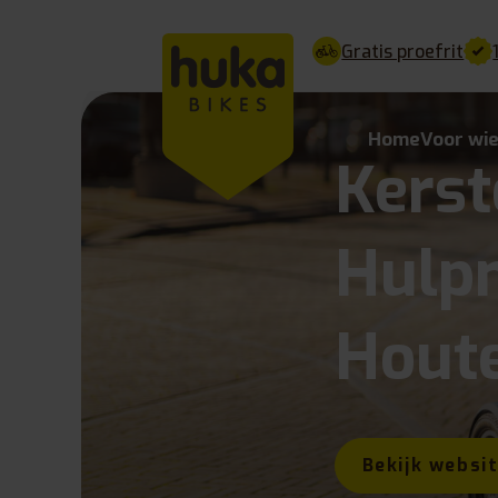
Gratis proefrit
Home
Voor wi
Kerst
Hulp
Hout
Bekijk websi