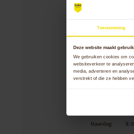
Zou je graag meer 
fietsen met behulp 
Toestemming
ontvangen? Meyra H
breng een bezoek a
met de vestiging al
Deze website maakt gebruik
proces rondom jou
We gebruiken cookies om cont
websiteverkeer te analyseren
Bezoekadres: Koper
media, adverteren en analys
Telefoonnummer:
0
verstrekt of die ze hebben v
E-mail:
heerlen@me
Opening
Maandag
8.3