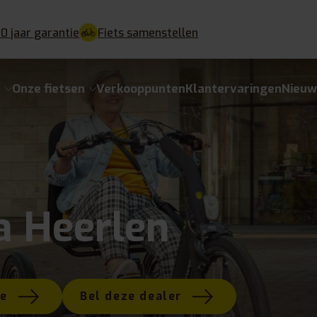
10 jaar garantie
Fiets samenstellen
e
Onze fietsen
Verkooppunten
Klantervaringen
Nieuw
a Heerlen
te
Bel deze dealer