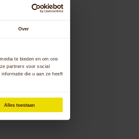
? Wil je graag weer
tie hierover
Over
 contactgegevens of
ntact op te nemen
vragen over het
t jouw gemeente.
 media te bieden en om ons
ze partners voor social
nformatie die u aan ze heeft
Alles toestaan