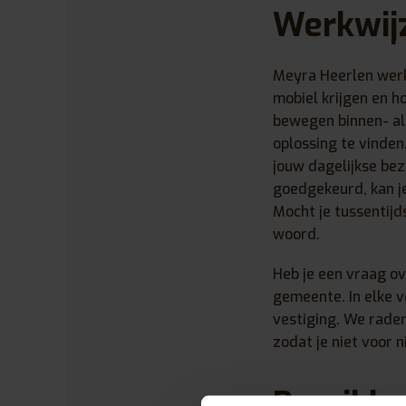
Werkwij
Meyra Heerlen werk
mobiel krijgen en 
bewegen binnen- als
oplossing te vinden
jouw dagelijkse be
goedgekeurd, kan je
Mocht je tussentijd
woord.
Heb je een vraag o
gemeente. In elke v
vestiging. We raden
zodat je niet voor n
Bereikba