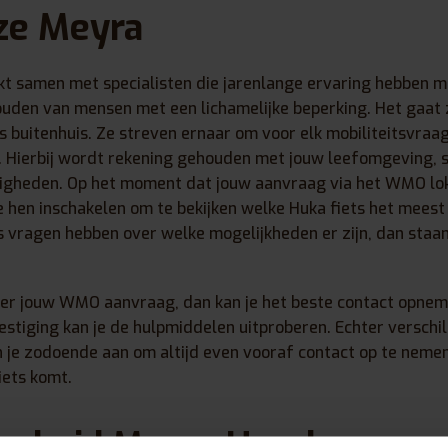
ze Meyra
t samen met specialisten die jarenlange ervaring hebben m
houden van mensen met een lichamelijke beperking. Het gaat
 buitenhuis. Ze streven ernaar om voor elk mobiliteitsvraa
. Hierbij wordt rekening gehouden met jouw leefomgeving, 
zigheden. Op het moment dat jouw aanvraag via het WMO lo
 hen inschakelen om te bekijken welke Huka fiets het meest g
s vragen hebben over welke mogelijkheden er zijn, dan staan
ver jouw WMO aanvraag, dan kan je het beste contact opne
estiging kan je de hulpmiddelen uitproberen. Echter verschi
 je zodoende aan om altijd even vooraf contact op te nemen
iets komt.
arheid Meyra Heerlen