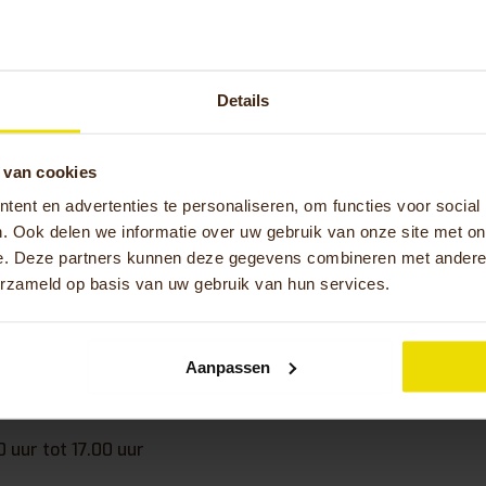
willen weten over de mogelijkheden die Meyra je kan bieden
van een Huka fiets via de WMO en wil je graag meer informa
Details
eerlen staat je graag te woord. Dat kan via onderstaande
an Meyra Heerlen. We raden je aan om altijd vooraf even co
s je op zoek bent naar een specifiek type Huka fiets. Heb je 
 van cookies
w WMO aanvraag? Dan kan je het beste contact opnemen me
ent en advertenties te personaliseren, om functies voor social
. Ook delen we informatie over uw gebruik van onze site met on
slager 7 6422 PR Heerlen
e. Deze partners kunnen deze gegevens combineren met andere i
45 – 528 64 74
erzameld op basis van uw gebruik van hun services.
yra.nl
stijden
Meyra Heerlen
Aanpassen
0 uur tot 17.00 uur