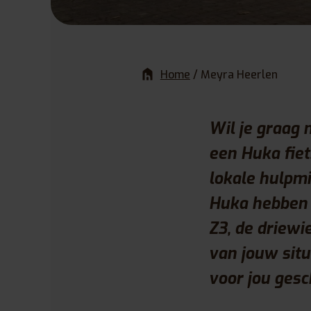
Home
/
Meyra Heerlen
Wil je graag 
een Huka fie
lokale hulpmi
Huka hebben z
Z3, de driewi
van jouw situ
voor jou gesch