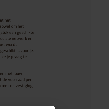
et het
 zowel om het
gstuk een geschikte
sociale netwerk en
ket wordt
eschikt is voor je.
 ze je graag te
men met jouw
lt de voorraad per
 met de vestiging,