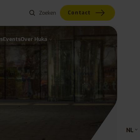
Contact
s
Events
Over Huka
NL