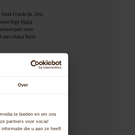
heel Frankrijk. Ons
gwaardige
Huka
l ontworpen voor
t een Huka fiets
id en
Over
ires aan voor
 best mogelijke
nze dienstverlening
 media te bieden en om ons
apliften,
ze partners voor social
en of commerciële
nformatie die u aan ze heeft