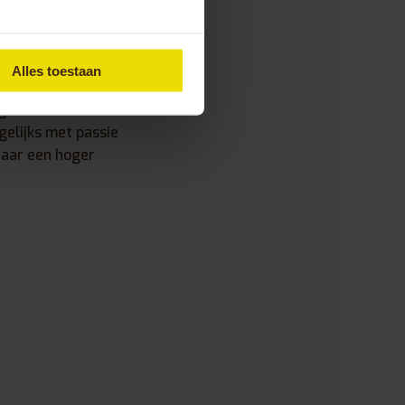
Alles toestaan
ig dat we in 2004
elijks met passie
naar een hoger