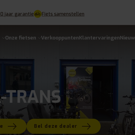
10 jaar garantie
Fiets samenstellen
e
Onze fietsen
Verkooppunten
Klantervaringen
Nieuw
-TRANS
te
Bel deze dealer