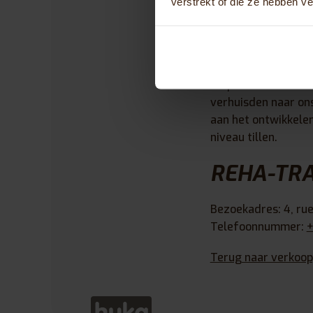
verstrekt of die ze hebben v
Meer dan
Na jaren in het har
verhuisden naar on
aan het ontwikkelen
niveau tillen.
REHA-TR
Bezoekadres: 4, ru
Telefoonnummer:
+
Terug naar verkoop