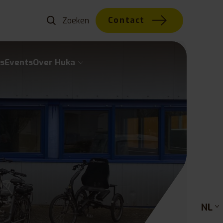
Contact
s
Events
Over Huka
NL