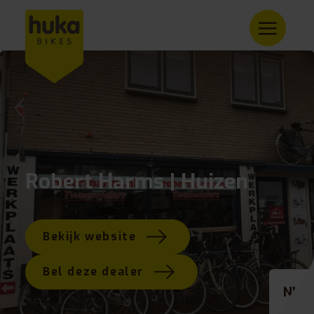
Robert Harms | Huizen
Bekijk website
Bel deze dealer
NL