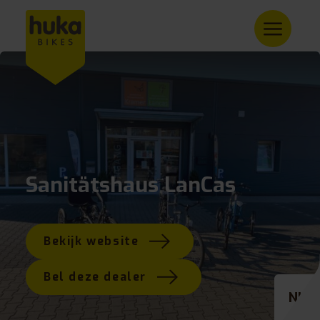
Sanitätshaus LanCas
Bekijk website
Bel deze dealer
NL