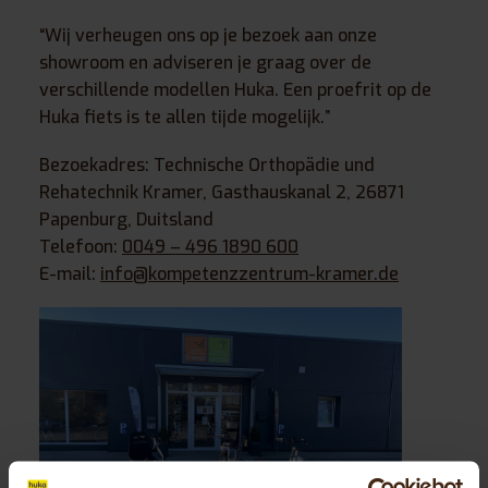
“Wij verheugen ons op je bezoek aan onze
showroom en adviseren je graag over de
verschillende modellen Huka. Een proefrit op de
Huka fiets is te allen tijde mogelijk.”
Bezoekadres: Technische Orthopädie und
Rehatechnik Kramer, Gasthauskanal 2, 26871
Papenburg, Duitsland
Telefoon:
0049 – 496 1890 600
E-mail:
info@kompetenzzentrum-kramer.de