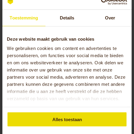
Toestemming
Details
Over
Deze website maakt gebruik van cookies
Openingstijden Sanitätshaus LanCas
We gebruiken cookies om content en advertenties te
personaliseren, om functies voor social media te bieden
Maandag:
8.30 uur
en om ons websiteverkeer te analyseren. Ook delen we
– 18.00
informatie over uw gebruik van onze site met onze
uur
partners voor social media, adverteren en analyse. Deze
partners kunnen deze gegevens combineren met andere
informatie die u aan ze heeft verstrekt of die ze hebben
Dinsdag:
8.30 uur
verzameld op basis van uw gebruik van hun services.
– 18.00
uur
Alles toestaan
Woensdag:
7.30 uur
– 16.00