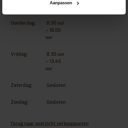
Aanpassen
uur
Donderdag:
8.30 uur
– 18.00
uur
Vrijdag:
8.30 uur
– 13.45
uur
Zaterdag:
Gesloten
Zondag:
Gesloten
Terug naar overzicht verkooppunten