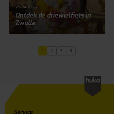
29-04-2026
Ontdek de driewielfiets in
Zwolle
1
2
3
8
Service