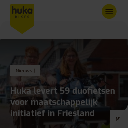
Nieuws |
Huka levert 59 duofietsen
voor maatschappelijk
initiatief in Friesland
NL