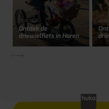
28-10-2026
22-10
Ontdek de
Ont
driewielfiets in Haren
drie