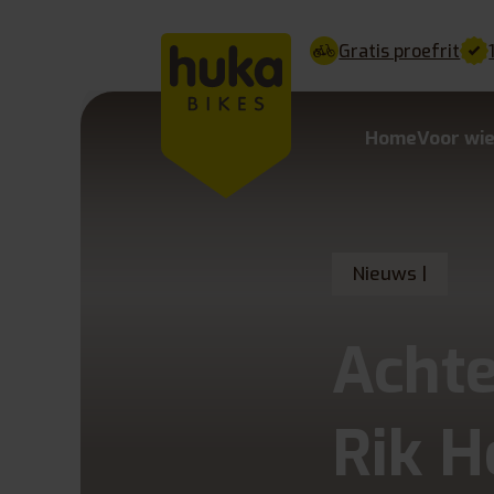
Gratis proefrit
Home
Voor wi
Nieuws |
Achte
Rik H