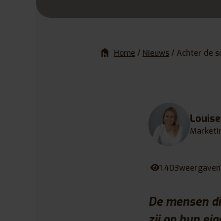
Home
/
Nieuws
/
Achter de s
Louis
Marketi
1.403
weergaven
De mensen die
zij op hun ei