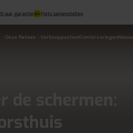
10 jaar garantie
Fiets samenstellen
e
Onze fietsen
Verkooppunten
Klantervaringen
Nieuw
r de schermen:
orsthuis