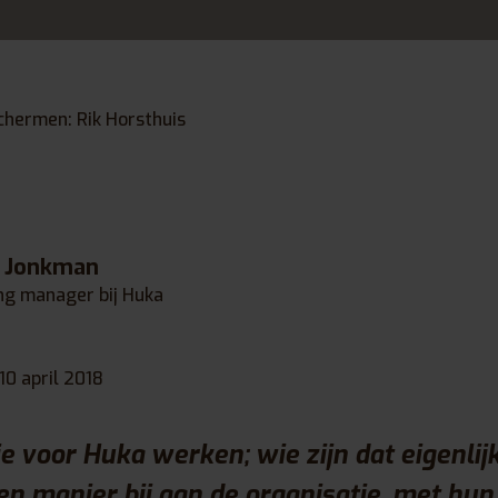
chermen: Rik Horsthuis
e Jonkman
ng manager bij Huka
10 april 2018
 voor Huka werken; wie zijn dat eigenlij
gen manier bij aan de organisatie, met hun