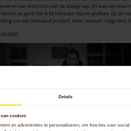
itvoeren van testritten met de doelgroep. Dit was een enorm
 kanten zo goed dat ik bij Huka ben blijven plakken. Op dit 
ling van een bestaand product. Meer hierover volgt eind dit
verzicht
Details
 van cookies
ent en advertenties te personaliseren, om functies voor social