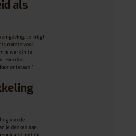
id als
rkomgeving. Je krijgt
 is ruimte voor
m je werk in te
r. Hierdoor
door ontstaan.”
kkeling
ling van de
kan je denken aan
mmunicatie met de