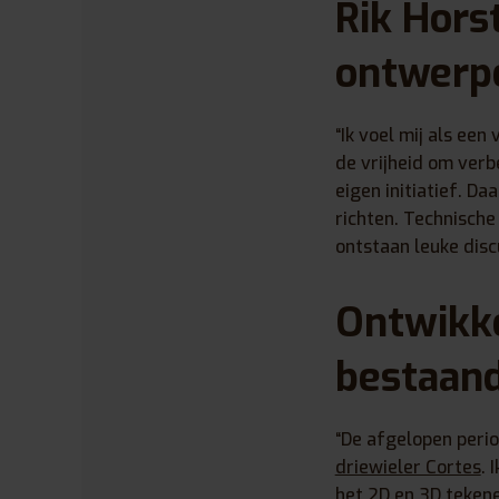
Rik Horst
ontwerp
“Ik voel mij als een
de vrijheid om verb
eigen initiatief. Da
richten. Technisch
ontstaan leuke disc
Ontwikke
bestaand
“De afgelopen peri
driewieler Cortes
. 
het 2D en 3D teken