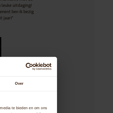
 leuke uitdaging!
moment ben ik bezig
 jaar!”
Over
 media te bieden en om ons