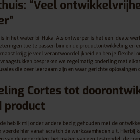
huis: “Veel ontwikkelvrijhe
er”
 vis in het water bij Huka. Als ontwerper is het een ideale we
eteringen toe te passen binnen de productontwikkeling en er
arnaast krijg je veel verantwoordelijkheid en ben je flexibel o
e vraagstukken bespreken we regelmatig onderling met elkaa
ussies die zeer leerzaam zijn en waar gerichte oplossingen 
ling Cortes tot doorontwi
 product
ode heb ik mij onder andere bezig gehouden met de ontwikke
Ik voerde hier vanaf scratch de werkzaamheden uit. Hierbij 
en van de onderdelen, het maken van een testmodel, de co