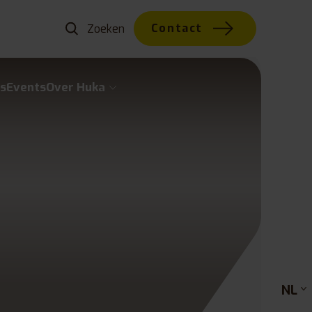
Contact
s
Events
Over Huka
NL