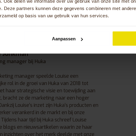
. Ook delen we informatie over uw gebruik van onze site met on
e. Deze partners kunnen deze gegevens combineren met andere i
erzameld op basis van uw gebruik van hun services.
Aanpassen
e Jonkman
ng manager bij Huka
keting manager speelde Louise een
jke rol in de groei van Huka van 2018 tot
t haar strategische visie en toewijding aan
t, bracht ze de marketing naar een hoger
Dankzij Louise’s inzet zijn Huka’s producten en
rker verankerd in de markt en bij onze
 Tijdens haar tijd bij Huka schreef Louise
e blogs en nieuwsartikelen waarin ze haar
en inzichten over het merk deelde met onze