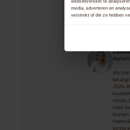
websiteverkeer te analyseren
media, adverteren en analys
verstrekt of die ze hebben v
Louis
Marketi
Als mar
belangri
2024. Me
kwalitei
niveau. 
merk ste
klanten.
boeiend
kennis 