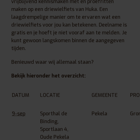
vrijblijvend kennismaken met en proefritten
maken op een driewielfiets van
Huka
. Een
laagdrempelige manier om te ervaren wat een
driewielfiets voor jou kan betekenen. Deelname is
gratis en je hoeft je niet vooraf aan te melden. Je
kunt gewoon langskomen binnen de aangegeven
tijden.
Benieuwd waar wij allemaal staan?
Bekijk hieronder het overzicht:
DATUM
LOCATIE
GEMEENTE
PRO
9-sep
Sporthal de
Pekela
Gro
Binding,
Sportlaan 4,
Oude Pekela