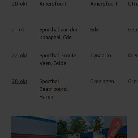
20-okt
Amersfoort
Amersfoort
Utr
21-okt
Sporthal van der
Ede
Gel
Knaaphal, Ede
22-okt
Sporthal Groote
Tynaarlo
Dre
Veen, Eelde
28-okt
Sporthal
Groningen
Gro
Beatrixoord,
Haren