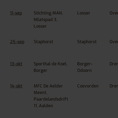
11-sep
Stichting MAN,
Losser
Over
Nilatspad 3,
Losser
25-sep
Staphorst
Staphorst
Over
13-okt
Sporthal de Koel,
Borger-
Dre
Borger
Odoorn
14-okt
MFC De Aelder
Coevorden
Dre
Meent,
Paardelandsdrift
11, Aalden