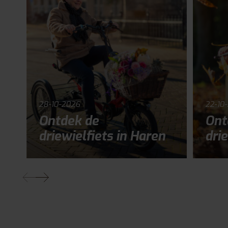
28-10-2026
22-10
Ontdek de
Ont
driewielfiets in Haren
drie