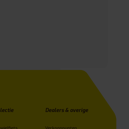
lectie
Dealers & overige
wielfiets
Verkooppunten