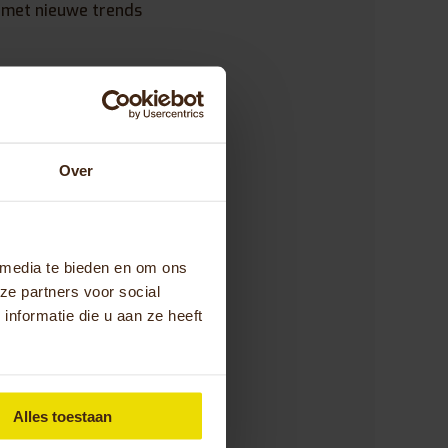
n met nieuwe trends
t kijken
g naar concerten of
Over
vrienden om de
 media te bieden en om ons
ze partners voor social
nformatie die u aan ze heeft
Alles toestaan