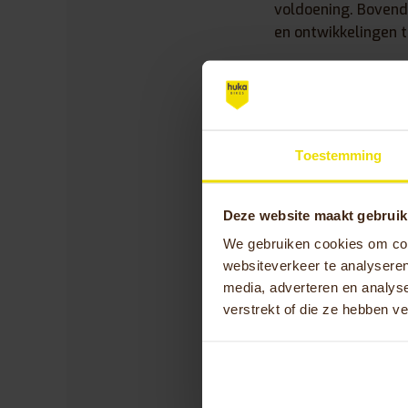
voldoening. Bovendi
en ontwikkelingen t
Als je niet bezig b
“Ik hou van de natu
(seizoenkaarthouder
Toestemming
optredens en tijden
wereld verder te o
Deze website maakt gebruik
We gebruiken cookies om cont
Sanne
websiteverkeer te analyseren
Senior 
media, adverteren en analys
verstrekt of die ze hebben v
Sanne v
Huka al
blik en 
de uniek