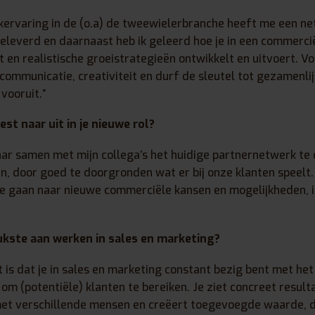
kervaring in de (o.a) de tweewielerbranche heeft me een n
eleverd en daarnaast heb ik geleerd hoe je in een commerci
 en realistische groeistrategieën ontwikkelt en uitvoert. Voo
ommunicatie, creativiteit en durf de sleutel tot gezamenlij
vooruit.”
est naar uit in je nieuwe rol?
t naar samen met mijn collega’s het huidige partnernetwerk t
n, door goed te doorgronden wat er bij onze klanten speelt. 
te gaan naar nieuwe commerciële kansen en mogelijkheden, i
ukste aan werken in sales en marketing?
 is dat je in sales en marketing constant bezig bent met he
om (potentiële) klanten te bereiken. Je ziet concreet result
met verschillende mensen en creëert toegevoegde waarde, 