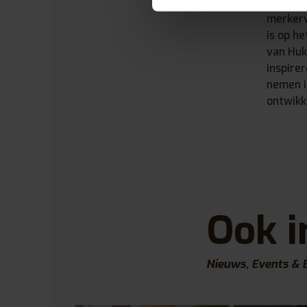
passie 
merkerv
is op h
van Huk
inspire
nemen i
ontwikk
Ook i
Nieuws, Events & 