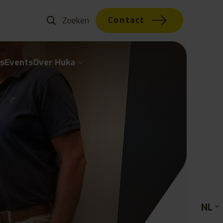
Contact
s
Events
Over Huka
NL