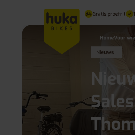
Gratis proefrit
Home
Voor wi
Nieuws |
Nieuw
Sales
Thom