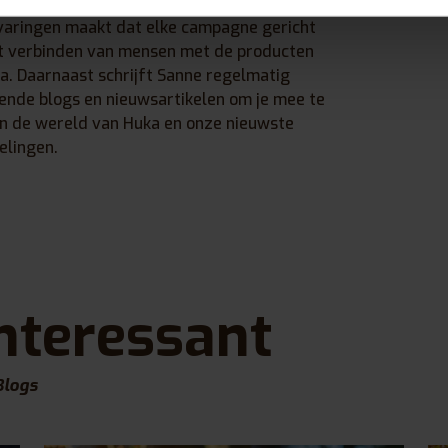
voor het creëren van waardevolle
aringen maakt dat elke campagne gericht
et verbinden van mensen met de producten
a. Daarnaast schrijft Sanne regelmatig
rende blogs en nieuwsartikelen om je mee te
n de wereld van Huka en onze nieuwste
elingen.
nteressant
Blogs