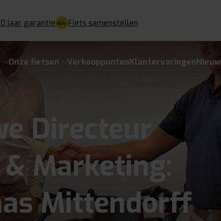
10 jaar garantie
Fiets samenstellen
e
Onze fietsen
Verkooppunten
Klantervaringen
Nieuw
e Directeur
 & Marketing:
as Mittendorff