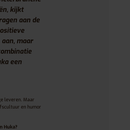
n, kijkt
dragen aan de
ositieve
 aan, maar
combinatie
uka een
ge leveren. Maar
jfscultuur en humor
an Huka?