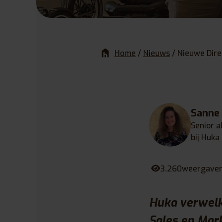
Home
/
Nieuws
/
Nieuwe Dire
Sanne
Senior a
bij Huka
3.260
weergave
Huka verwelk
Sales en Mark