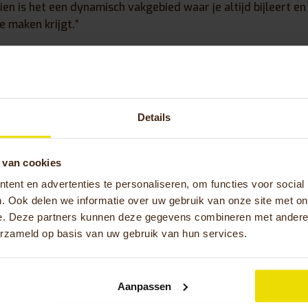
en is het een dynamisch vakgebied waar je altijd bijleert e
e maken krijgt.”
ent met werk, hoe breng je je vrije tijd graag door?
ur en het buitenleven, ben graag in de bergen en hou van spor
 bij FC Twente) en zelf lekker sporten. Maar ik ga ook graa
Details
s vakanties ben ik het liefst op avontuur met mijn gezin of 
ntdekken!”
 van cookies
ent en advertenties te personaliseren, om functies voor social
 Heitkamp
. Ook delen we informatie over uw gebruik van onze site met on
allround marketeer bij Huka
e. Deze partners kunnen deze gegevens combineren met andere i
erzameld op basis van uw gebruik van hun services.
ersterkt sinds 2024 het marketingteam van
s senior allround marketeer. Met een brede
creatieve aanpak zet ze zich dagelijks in om
Aanpassen
e identiteit van Huka uit te dragen. Haar