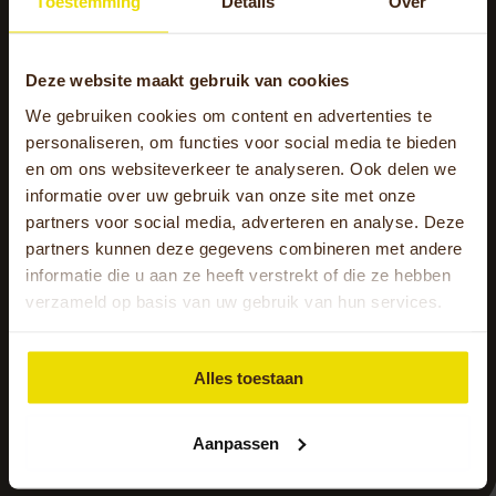
Toestemming
Details
Over
Deze website maakt gebruik van cookies
We gebruiken cookies om content en advertenties te
personaliseren, om functies voor social media te bieden
Bij de dagbestedingslocatie ‘Het
en om ons websiteverkeer te analyseren. Ook delen we
Los Huus’ van de Passerel in Epe
informatie over uw gebruik van onze site met onze
partners voor social media, adverteren en analyse. Deze
wordt elke dag met
partners kunnen deze gegevens combineren met andere
enthousiasme de..
informatie die u aan ze heeft verstrekt of die ze hebben
verzameld op basis van uw gebruik van hun services.
Lees meer
Alles toestaan
Andere klantervaringen
Aanpassen