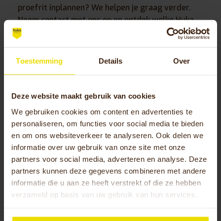
proefrit inplannen? We helpen je graag verder.
Neem contact met ons op en ontdek welke Huka-
fiets het beste bij jouw wensen past. Bij “Ik blijf
mobiel” staat jouw mobiliteit centraal!
Toestemming
Details
Over
Ik blijf mobiel
Bezoekadres: Nieuwe Baan 44a, 9111 Sint-Niklaas,
Deze website maakt gebruik van cookies
België
We gebruiken cookies om content en advertenties te
Telefoonnummer:
+32 (0)3 304 57 00
personaliseren, om functies voor social media te bieden
E-mailadres:
info@ikblijfmobiel.be
en om ons websiteverkeer te analyseren. Ook delen we
informatie over uw gebruik van onze site met onze
partners voor social media, adverteren en analyse. Deze
Openingstijden Ik blijf mobiel
partners kunnen deze gegevens combineren met andere
informatie die u aan ze heeft verstrekt of die ze hebben
Maandag
Gesloten
verzameld op basis van uw gebruik van hun services.