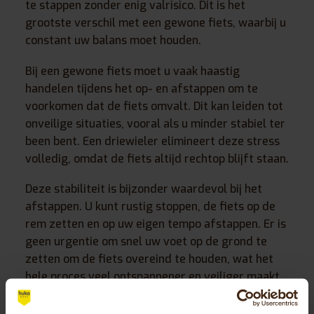
te stappen zonder enig valrisico. Dit is het
grootste verschil met een gewone fiets, waarbij u
constant uw balans moet houden.
Bij een gewone fiets moet u vaak haastig
handelen tijdens het op- en afstappen om te
voorkomen dat de fiets omvalt. Dit kan leiden tot
onveilige situaties, vooral als u minder stabiel ter
been bent. Een driewieler elimineert deze stress
volledig, omdat de fiets altijd rechtop blijft staan.
Deze stabiliteit is bijzonder waardevol bij het
afstappen. U kunt rustig stoppen, de fiets op de
rem zetten en op uw eigen tempo afstappen. Er is
geen urgentie om snel uw voet op de grond te
zetten om de fiets overeind te houden, wat het
hele proces veel ontspannener en veiliger maakt.