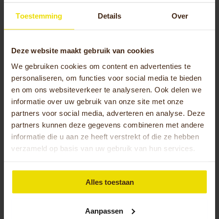
Welke aanpassingen maken het op-
en afstappen nog gemakkelijker
Toestemming
Details
Over
voor senioren?
Deze website maakt gebruik van cookies
Een
extra lage instap
is de meest effectieve
We gebruiken cookies om content en advertenties te
aanpassing voor gemakkelijker op- en afstappen.
personaliseren, om functies voor social media te bieden
Deze aanpassing verlaagt het frame nog verder,
en om ons websiteverkeer te analyseren. Ook delen we
zodat u met minimale beenbeweging op de fiets
informatie over uw gebruik van onze site met onze
kunt stappen. Ergonomische handgrepen bieden
partners voor social media, adverteren en analyse. Deze
betere ondersteuning tijdens het proces.
partners kunnen deze gegevens combineren met andere
informatie die u aan ze heeft verstrekt of die ze hebben
Opstaphulpen, zoals een kleine trede of een
verzameld op basis van uw gebruik van hun services.
platform, kunnen het instappen verder
vergemakkelijken. Aangepaste pedalen met een
groter oppervlak en antislipcoating zorgen voor
Alles toestaan
meer veiligheid en grip. Een draaibare zitting kan
ook helpen bij het gemakkelijker bereiken van de
pedalen.
Aanpassen