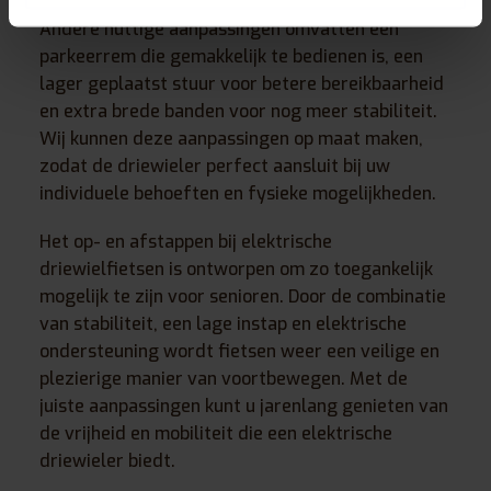
Andere nuttige aanpassingen omvatten een
parkeerrem die gemakkelijk te bedienen is, een
lager geplaatst stuur voor betere bereikbaarheid
en extra brede banden voor nog meer stabiliteit.
Wij kunnen deze aanpassingen op maat maken,
zodat de driewieler perfect aansluit bij uw
individuele behoeften en fysieke mogelijkheden.
Het op- en afstappen bij elektrische
driewielfietsen is ontworpen om zo toegankelijk
mogelijk te zijn voor senioren. Door de combinatie
van stabiliteit, een lage instap en elektrische
ondersteuning wordt fietsen weer een veilige en
plezierige manier van voortbewegen. Met de
juiste aanpassingen kunt u jarenlang genieten van
de vrijheid en mobiliteit die een elektrische
driewieler biedt.