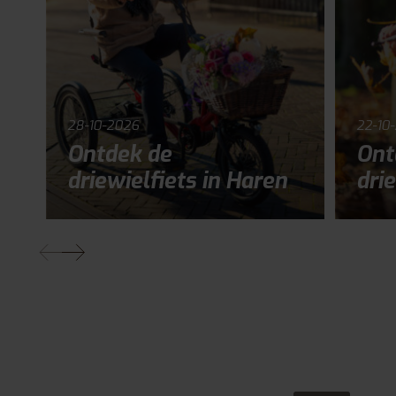
28-10-2026
22-10
Ontdek de
Ont
driewielfiets in Haren
drie