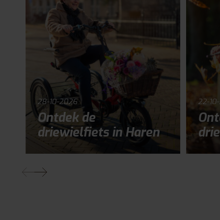
28-10-2026
22-10
Ontdek de
Ont
driewielfiets in Haren
drie