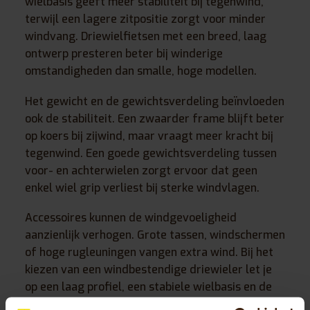
wielbasis geeft meer stabiliteit bij tegenwind,
terwijl een lagere zitpositie zorgt voor minder
windvang. Driewielfietsen met een breed, laag
ontwerp presteren beter bij winderige
omstandigheden dan smalle, hoge modellen.
Het gewicht en de gewichtsverdeling beïnvloeden
ook de stabiliteit. Een zwaarder frame blijft beter
op koers bij zijwind, maar vraagt meer kracht bij
tegenwind. Een goede gewichtsverdeling tussen
voor- en achterwielen zorgt ervoor dat geen
enkel wiel grip verliest bij sterke windvlagen.
Accessoires kunnen de windgevoeligheid
aanzienlijk verhogen. Grote tassen, windschermen
of hoge rugleuningen vangen extra wind. Bij het
kiezen van een windbestendige driewieler let je
op een laag profiel, een stabiele wielbasis en de
mogelijkheid om accessoires weg te klappen of af