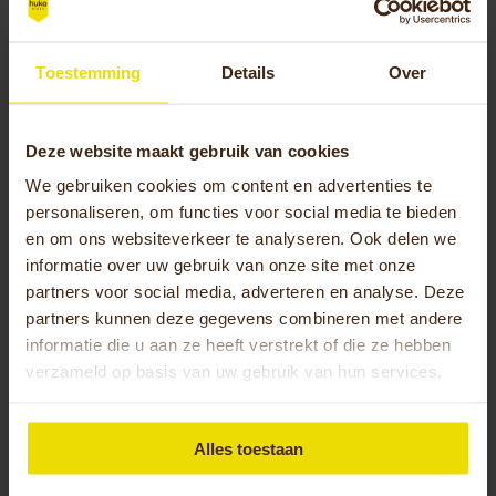
te nemen bij winderig weer.
Toestemming
Details
Over
Hoe kun je veilig fietsen met een
driewielfiets als het waait?
Deze website maakt gebruik van cookies
Pas je rijhouding aan door
licht naar voren te
We gebruiken cookies om content en advertenties te
leunen
en je handen stevig aan het stuur te
personaliseren, om functies voor social media te bieden
houden. Trap in een lagere versnelling om meer
en om ons websiteverkeer te analyseren. Ook delen we
controle te behouden en vermijd plotselinge
informatie over uw gebruik van onze site met onze
bewegingen. Houd rekening met extra
partners voor social media, adverteren en analyse. Deze
remafstand bij tegenwind en geef jezelf meer
partners kunnen deze gegevens combineren met andere
ruimte bij het nemen van bochten.
informatie die u aan ze heeft verstrekt of die ze hebben
verzameld op basis van uw gebruik van hun services.
Plan je route slim door beschutte wegen te kiezen
waar mogelijk. Vermijd open vlaktes, bruggen en
andere winderige locaties. Fiets bij voorkeur met
Alles toestaan
de wind mee op de heenweg, zodat je op de
terugweg meer controle hebt als je moe wordt.