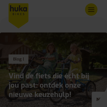
Blog |
Vind de fiets die écht bij
jou past: ontdek onze
nieuwe keuzehulp!
NL