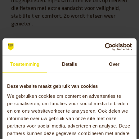
mogelijkheden. Bij Huka richten we ons op mensen
die fietsen met extra aandacht voor veiligheid,
stabiliteit en comfort. Zo wordt fietsen weer
genieten.
Meer dan alleen een tool
De keuzehulp is niet het eindpunt – het is juist het
begin van jouw fietstraject bij Huka. Want naast
Toestemming
Details
Over
de tool bieden wij:
Nederlandse kwaliteit met zorg geselecteerde
Deze website maakt gebruik van cookies
modellen.
We gebruiken cookies om content en advertenties te
Mogelijkheid om proefrit aan te vragen, zodat
personaliseren, om functies voor social media te bieden
je echt kunt ervaren hoe een fiets voelt.
en om ons websiteverkeer te analyseren. Ook delen we
Een team van specialisten dat klaarstaat om
informatie over uw gebruik van onze site met onze
samen met jou de beste keuze te maken.
partners voor social media, adverteren en analyse. Deze
partners kunnen deze gegevens combineren met andere