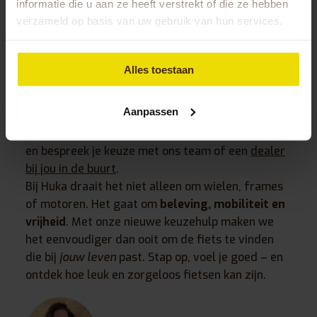
informatie die u aan ze heeft verstrekt of die ze hebben
Zo ga je aan de slag
verzameld op basis van uw gebruik van hun services.
Ga naar de keuzehulp-pagina op onze website.
Beantwoord de vragen eerlijk (dit helpt ons je
Alles toestaan
beter te matchen).
Bekijk de aanbevelingen en kies modellen die je
Aanpassen
aanspreken.
Neem contact op of kom langs voor een proefrit
en bespreek je keuze met ons team of een
dealer
bij jou in de buurt
.
Bij Huka draait het niet alleen om wielen, frames
of motoren. Het gaat om
beleving, mobiliteit en
vrijheid
. Met onze nieuwe keuzehulp maken we
het eenvoudiger dan ooit om de fiets te vinden
die bij
jouw leven
past. Stap op, voel je goed – en
ontdek hoe leuk en zorgeloos fietsen kan zijn.