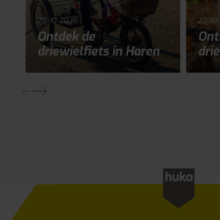
28-10-2026
22-10
Ontdek de
Ont
driewielfiets in Haren
drie