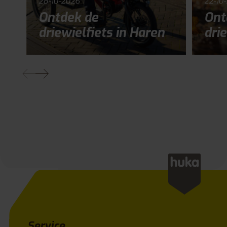
28-10-2026
22-10
Ontdek de
Ont
driewielfiets in Haren
drie
Service