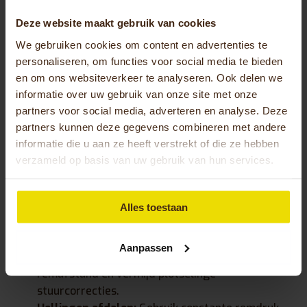
natte klinkers tot wegglijden kan leiden.
Deze website maakt gebruik van cookies
Snelheidsaanpassing is cruciaal voor veilig fietsen
We gebruiken cookies om content en advertenties te
op wisselende ondergronden. Op asfalt kun je
personaliseren, om functies voor social media te bieden
comfortabel 15-20 km/u rijden, maar op
en om ons websiteverkeer te analyseren. Ook delen we
grindpaden of onverharde wegen is 10-12 km/u
informatie over uw gebruik van onze site met onze
veiliger. Plotseling remmen op losse
partners voor social media, adverteren en analyse. Deze
partners kunnen deze gegevens combineren met andere
ondergronden kan de wielen laten blokkeren, dus
informatie die u aan ze heeft verstrekt of die ze hebben
anticipeer tijdig op obstakels.
verzameld op basis van uw gebruik van hun services.
Praktische tips voor verschillende situaties:
Kuilen en obstakels:
Rijd er recht overheen in
Alles toestaan
plaats van schuin, zodat beide achterwielen
tegelijk passeren.
Aanpassen
Natte omstandigheden:
Verleng je
remafstand en vermijd plotselinge
stuurcorrecties.