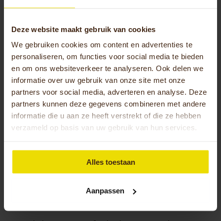
Welke elektrische driewielfiets past
het beste bij jouw situatie?
Deze website maakt gebruik van cookies
De beste keuze hangt af van je
specifieke fysieke
We gebruiken cookies om content en advertenties te
personaliseren, om functies voor social media te bieden
behoeften
, gebruiksdoeleinden en gewenst
en om ons websiteverkeer te analyseren. Ook delen we
comfortniveau. Mensen met beperkte mobiliteit
informatie over uw gebruik van onze site met onze
hebben andere vereisten dan actieve senioren die
partners voor social media, adverteren en analyse. Deze
langere afstanden willen afleggen.
partners kunnen deze gegevens combineren met andere
Belangrijke overwegingen zijn de instaphoogte
informatie die u aan ze heeft verstrekt of die ze hebben
verzameld op basis van uw gebruik van hun services.
(een lage instap is gemakkelijker), zitpositie
(rechtop of meer ontspannen), stuurtype en of je
passagiers of bagage wilt vervoeren. Voor
Alles toestaan
dagelijks gebruik zijn betrouwbaarheid en
onderhoudsgemak cruciaal, terwijl voor
recreatief gebruik comfort en actieradius
Aanpassen
belangrijker kunnen zijn.