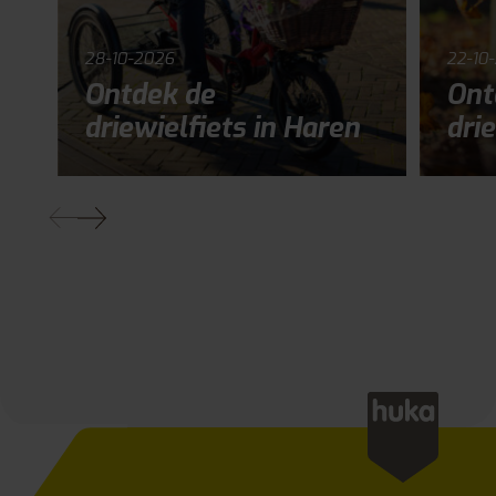
28-10-2026
22-10
Ontdek de
Ont
driewielfiets in Haren
drie