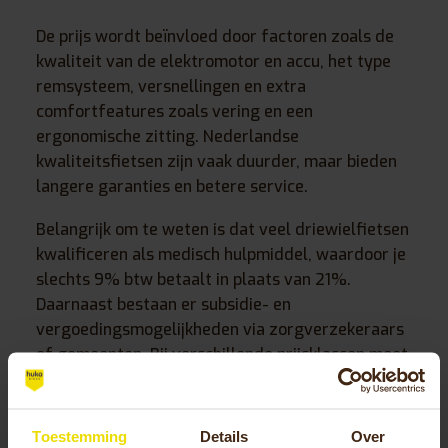
De prijs wordt beïnvloed door factoren zoals de
kwaliteit van de elektromotor en accu, het type
remsysteem, versnellingen en extra
comfortfeatures zoals vering en een
ergonomische zitting. Nederlandse
kwaliteitsfietsen zijn vaak duurder, maar bieden
langere garanties en betere service.
Belangrijk om te weten is dat veel driewielfietsen
kwalificeren als medisch hulpmiddel, waardoor je
slechts 9% btw betaalt in plaats van 21%.
Daarnaast bestaan er subsidie- en
vergoedingsmogelijkheden via zorgverzekeraars
of gemeenten. Bij verschillende prijsklassen moet
je vooral letten op de kwaliteit van motor en accu,
omdat deze de levensduur en prestaties bepalen.
Toestemming
Details
Over