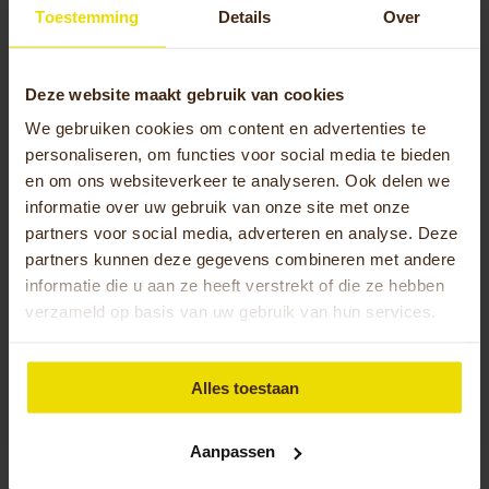
assortiment
en ervaar het zelf! 🚴🌷
Toestemming
Details
Over
Deze website maakt gebruik van cookies
We gebruiken cookies om content en advertenties te
personaliseren, om functies voor social media te bieden
Sanne Heitkamp
en om ons websiteverkeer te analyseren. Ook delen we
informatie over uw gebruik van onze site met onze
Senior allround marketeer bij Huka
partners voor social media, adverteren en analyse. Deze
partners kunnen deze gegevens combineren met andere
Sanne versterkt sinds 2024 het marketingteam
informatie die u aan ze heeft verstrekt of die ze hebben
van Huka als senior allround marketeer. Met een
verzameld op basis van uw gebruik van hun services.
brede blik en creatieve aanpak zet ze zich
dagelijks in om de unieke identiteit van Huka uit te
dragen. Haar passie voor het creëren van
Alles toestaan
waardevolle merkervaringen maakt dat elke
campagne gericht is op het verbinden van mensen
met de producten van Huka. Daarnaast schrijft
Aanpassen
Sanne regelmatig inspirerende blogs en