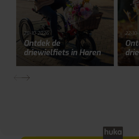
28-10-2026
22-10
Ontdek de
Ont
driewielfiets in Haren
drie