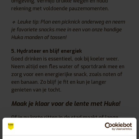
omgeving. Vermijd drukke wegen en houd
rekening met voldoende pauzemomenten.
🔹 Leuke tip: Plan een picknick onderweg en neem
je favoriete snacks mee in een van onze handige
Huka manden of tassen!
5. Hydrateer en blijf energiek
Goed drinken is essentieel, ook bij koeler weer.
Neem altijd een fles water of sportdrank mee en
zorg voor een energierijke snack, zoals noten of
een banaan. Zo blijf je fit en kun je langer
genieten van je tocht.
Maak je klaar voor de lente met Huka!
Of je nu korte ritten in de stad maakt of lange
tochten in de natuur, met een Huka driewieler
fiets je stabiel, veilig en comfortabel. Bekijk ons