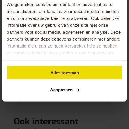
graag een Huka fiets ervaren?
We gebruiken cookies om content en advertenties te
personaliseren, om functies voor social media te bieden
Ben je benieuwd of een Huka fiets geschikt is voor
en om ons websiteverkeer te analyseren. Ook delen we
jou en aansluit bij jouw wensen? Vraag een gratis
informatie over uw gebruik van onze site met onze
proefrit aan. Dit kan bij jouw dichtstbijzijnde Huka
partners voor social media, adverteren en analyse. Deze
dealer, bij onze fabriek in Oldenzaal of bij je thuis.
partners kunnen deze gegevens combineren met andere
Wil je meer weten over deze mogelijkheid? Neem
informatie die u aan ze heeft verstrekt of die ze hebben
dan contact met ons op via het telefoonnummer
verzameld op basis van uw gebruik van hun services.
0541-572 472
of stuur ons een e-mail naar
info@huka.nl
.
Alles toestaan
Terug naar blog overzicht
Aanpassen
Ook interessant