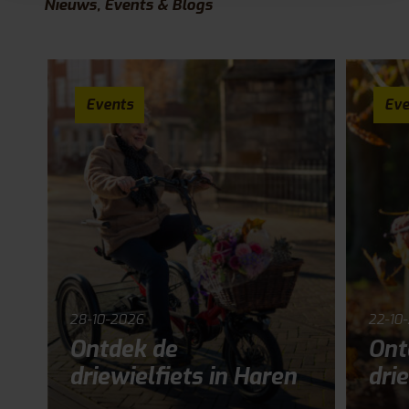
Nieuws, Events & Blogs
Events
Eve
28-10-2026
22-10
Ontdek de
Ont
driewielfiets in Haren
drie