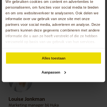
We gebruiken cookies om content en advertenties te
uitgebreid de tijd nemen. Hierbij heb je eveneens
personaliseren, om functies voor social media te bieden
de mogelijkheid om verschillende modellen
en om ons websiteverkeer te analyseren. Ook delen we
fietsen uit te proberen. Dit gesprek kan
informatie over uw gebruik van onze site met onze
plaatsvinden bij onze locatie in Oldenzaal, bij jouw
partners voor social media, adverteren en analyse. Deze
dichtstbijzijnde dealer of bij jou thuis. Wil je meer
partners kunnen deze gegevens combineren met andere
informatie hierover ontvangen of een afspraak
informatie die u aan ze heeft verstrekt of die ze hebben
maken? Neem dan contact met ons op via het
verzameld op basis van uw gebruik van hun services.
telefoonnummer
0541-572 472
of stuur ons een
bericht via
info@huka.nl
.
Alles toestaan
Terug naar blog overzicht
Aanpassen
Louise Jonkman
Marketing manager bij Huka