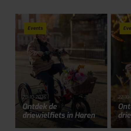
Events
Eve
28-10-2026
22-10
Ontdek de
Ont
driewielfiets in Haren
drie