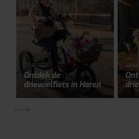
28-10-2026
22-10
Ontdek de
Ont
driewielfiets in Haren
drie