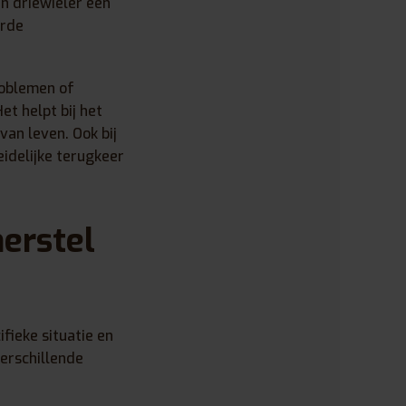
en driewieler een
erde
roblemen of
t helpt bij het
van leven. Ook bij
eidelijke terugkeer
herstel
fieke situatie en
erschillende