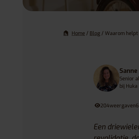
Home
/
Blog
/
Waarom helpt e
Sanne
Senior a
bij Huka
204
weergaven
6
Een driewiele
revalidatie, d