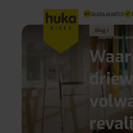
Gratis proefrit
Blog |
Home
Voor wi
Waar
driew
volwa
reval