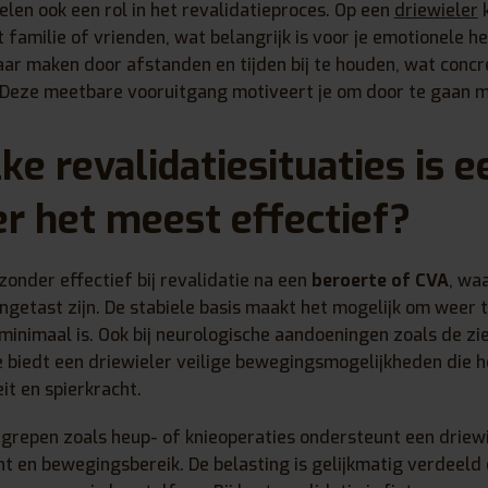
elen ook een rol in het revalidatieproces. Op een
driewieler
k
 familie of vrienden, wat belangrijk is voor je emotionele her
ar maken door afstanden en tijden bij te houden, wat concr
 Deze meetbare vooruitgang motiveert je om door te gaan me
ke revalidatiesituaties is e
er het meest effectief?
jzonder effectief bij revalidatie na een
beroerte of CVA
, waa
ngetast zijn. De stabiele basis maakt het mogelijk om weer 
n minimaal is. Ook bij neurologische aandoeningen zoals de zi
e biedt een driewieler veilige bewegingsmogelijkheden die he
it en spierkracht.
grepen zoals heup- of knieoperaties ondersteunt een driewie
 en bewegingsbereik. De belasting is gelijkmatig verdeeld 