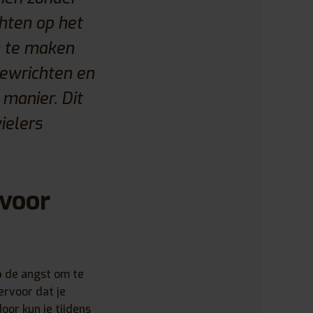
chten op het
n te maken
gewrichten en
 manier. Dit
ielers
 voor
p
de angst om te
ervoor dat je
or kun je tijdens