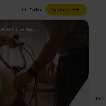
Contact
s
Events
Over Huka
NL