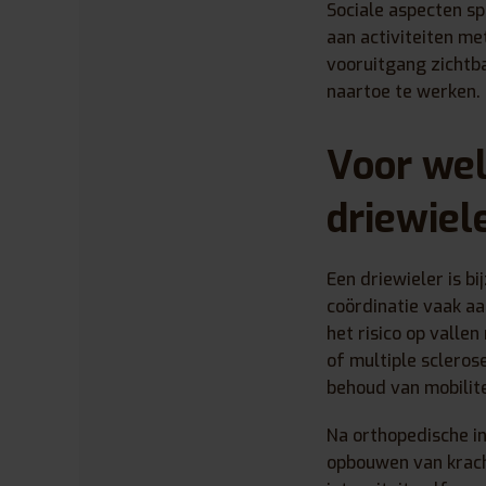
Sociale aspecten sp
aan activiteiten met
vooruitgang zichtba
naartoe te werken.
Voor wel
driewiel
Een driewieler is bi
coördinatie vaak aa
het risico op valle
of multiple scleros
behoud van mobilite
Na orthopedische in
opbouwen van kracht