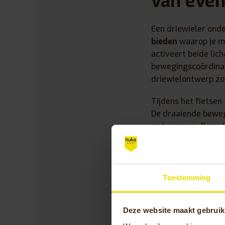
van even
Een driewieler onde
bieden
waarop je m
activeert beide lic
bewegingscoördinat
driewielontwerp zor
Tijdens het fietsen
De draaiende bewegi
en hersenen. Deze 
door ziekte of lets
dit een effectieve
Ook je
rompstabilit
Toestemming
moeten je kernspier
helpt bij het verste
dagelijks leven. De
Deze website maakt gebruik
functionele manier.