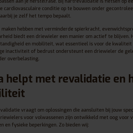
passen aan je herstelfase. Bij hartrevalidatie is fietsen op e
de cardiovasculaire conditie op te bouwen onder gecontrole
rbij je zelf het tempo bepaalt.
e maken hebben met verminderde spierkracht, evenwichtsp
eid biedt een driewieler een manier om actief te blijven. He
andigheid en mobiliteit, wat essentieel is voor de kwaliteit 
ge inactiviteit of bedrust ondersteunt een driewieler de gel
er overbelasting.
 helpt met revalidatie en 
liteit
validatie vraagt om oplossingen die aansluiten bij jouw speci
riewielers voor volwassenen zijn ontwikkeld met oog voor v
n en fysieke beperkingen. Zo bieden wij: