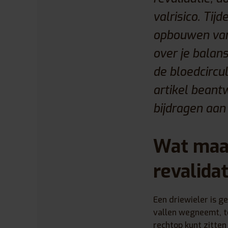
valrisico. Tij
opbouwen van 
over je balan
de bloedcircul
artikel beant
bijdragen aan
Wat maak
revalidat
Een driewieler is g
vallen wegneemt, ter
rechtop kunt zitten