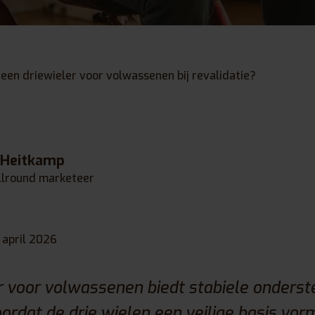
en driewieler voor volwassenen bij revalidatie?
 Heitkamp
llround marketeer
 april 2026
r voor volwassenen biedt stabiele onderste
oordat de drie wielen een veilige basis vo