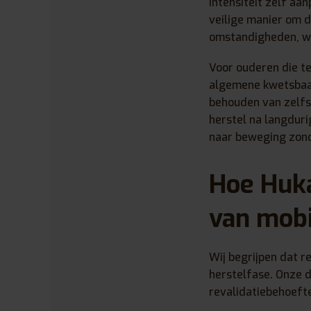
intensiteit zelf aan
veilige manier om 
omstandigheden, waa
Voor ouderen die t
algemene kwetsbaarh
behouden van zelfst
herstel na langduri
naar beweging zond
Hoe Huka
van mobi
Wij begrijpen dat re
herstelfase. Onze d
revalidatiebehoefte