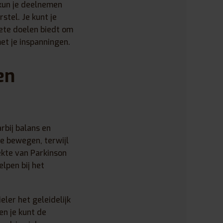
un je deelnemen
stel. Je kunt je
ete doelen biedt om
t je inspanningen.
en
rbij balans en
te bewegen, terwijl
ekte van Parkinson
lpen bij het
ler het geleidelijk
en je kunt de