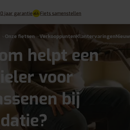
10 jaar garantie
Fiets samenstellen
e
Onze fietsen
Verkooppunten
Klantervaringen
Nieuw
om helpt een
ieler voor
ssenen bij
idatie?