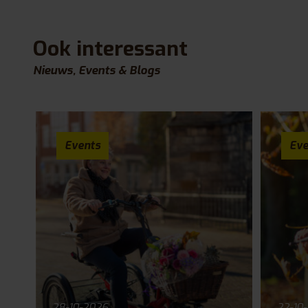
Ook interessant
Nieuws, Events & Blogs
Events
Eve
28-10-2026
22-10