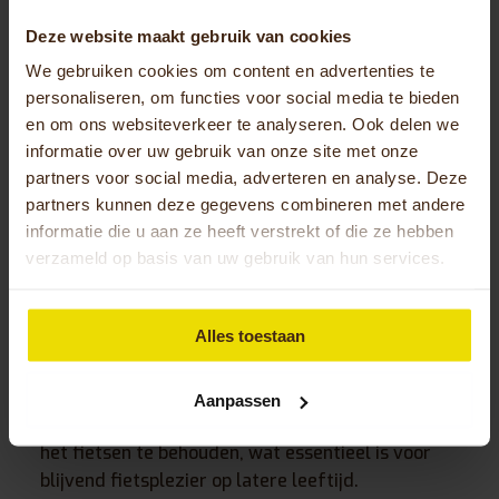
vergroten de zichtbaarheid, vooral tijdens
Deze website maakt gebruik van cookies
schemering en donkere dagen.
We gebruiken cookies om content en advertenties te
Het remsysteem verdient bijzondere aandacht.
personaliseren, om functies voor social media te bieden
Hydraulische schijfremmen werken het beste,
en om ons websiteverkeer te analyseren. Ook delen we
informatie over uw gebruik van onze site met onze
omdat ze weinig kracht vragen en betrouwbaar
partners voor social media, adverteren en analyse. Deze
functioneren. Een extra handrem of parkeerrem
partners kunnen deze gegevens combineren met andere
voorkomt dat de fiets wegrijdt bij het opstappen.
informatie die u aan ze heeft verstrekt of die ze hebben
Een stabiele constructie betekent een stevig
verzameld op basis van uw gebruik van hun services.
frame dat niet buigt of kraakt. Brede banden
geven meer grip en comfort op verschillende
Alles toestaan
wegoppervlakken. Een bel zorgt ervoor dat
andere weggebruikers je opmerken. Deze
veiligheidskenmerken werken samen om
Aanpassen
ongelukken te voorkomen en het vertrouwen in
het fietsen te behouden, wat essentieel is voor
blijvend fietsplezier op latere leeftijd.