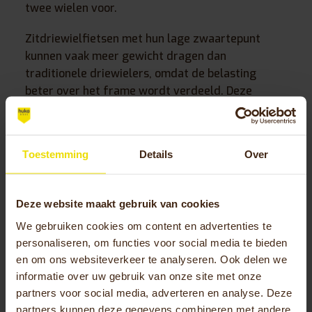
twee wielen voor.
Zitdriewielfietsen met hun lage zwaartepunt
kunnen vaak meer gewicht dragen dan
traditionele driewielers, omdat de belasting
beter over het frame wordt verdeeld. Deze
modellen zijn populair bij senioren die comfort en
stabiliteit zoeken.
Toestemming
Details
Over
Wat telt allemaal mee bij de
maximale belasting van een
Deze website maakt gebruik van cookies
driewielfiets?
We gebruiken cookies om content en advertenties te
De totale belasting omvat
alle gewichten op de
personaliseren, om functies voor social media te bieden
fiets
: uw lichaamsgewicht, kleding, bagage in
en om ons websiteverkeer te analyseren. Ook delen we
manden of tassen, accessoires zoals een
informatie over uw gebruik van onze site met onze
telefoonhouder en eventuele extra uitrusting
partners voor social media, adverteren en analyse. Deze
partners kunnen deze gegevens combineren met andere
zoals een parapluhouder. Ook het gewicht van een