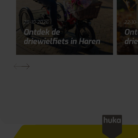
28-10-2026
22-10
Ontdek de
Ont
driewielfiets in Haren
drie