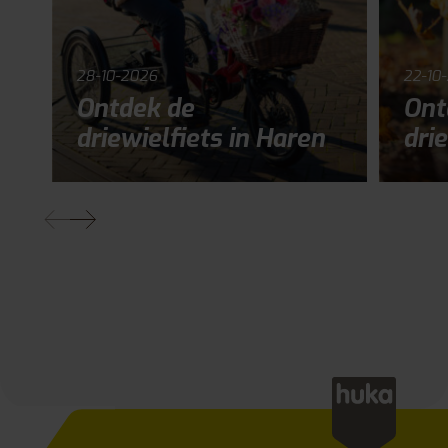
28-10-2026
22-10
Ontdek de
Ont
driewielfiets in Haren
drie