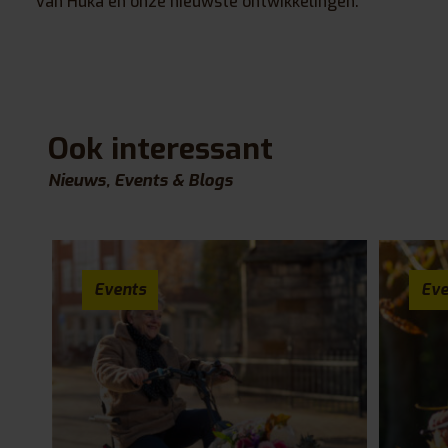
van Huka en onze nieuwste ontwikkelingen.
Ook interessant
Nieuws, Events & Blogs
Events
Eve