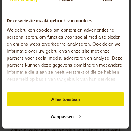
serviceovereenkomsten kosten meer maar bieden
wel zekerheid. Veel fabrikanten bieden 10 jaar
garantie op het frame, wat de hogere
Deze website maakt gebruik van cookies
aanschafprijs kan rechtvaardigen door lagere
We gebruiken cookies om content en advertenties te
onderhoudskosten op lange termijn.
personaliseren, om functies voor social media te bieden
en om ons websiteverkeer te analyseren. Ook delen we
Hoe kun je een duofiets financieren
informatie over uw gebruik van onze site met onze
partners voor social media, adverteren en analyse. Deze
of via verzekering vergoeden?
partners kunnen deze gegevens combineren met andere
informatie die u aan ze heeft verstrekt of die ze hebben
Duofietsen kwalificeren vaak als
medisch
verzameld op basis van uw gebruik van hun services.
hulpmiddel
, waardoor ze onder het verlaagde
BTW-tarief van 9% vallen in plaats van 21%. Dit
scheelt direct enkele honderden euro’s op de
Alles toestaan
aanschafprijs. Voor deze korting moet de fiets
wel voldoen aan specifieke medische criteria en
Aanpassen
geregistreerd staan als hulpmiddel.
Zorgverzekeraars vergoeden soms (een deel van)