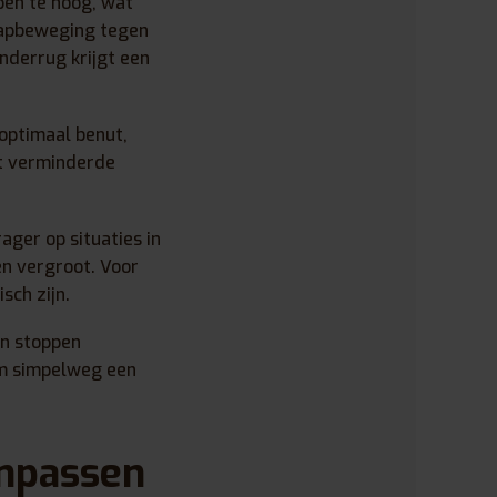
ppen te hoog, wat
trapbeweging tegen
nderrug krijgt een
 optimaal benut,
et verminderde
ager op situaties in
ken vergroot. Voor
sch zijn.
en stoppen
em simpelweg een
anpassen