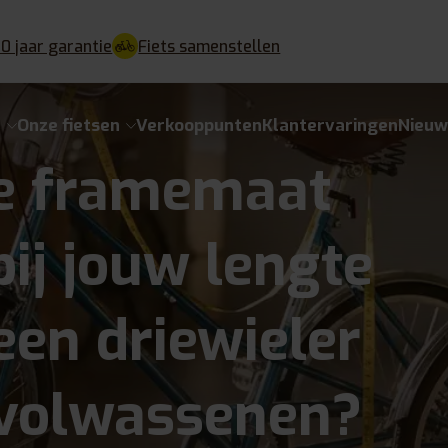
10 jaar garantie
Fiets samenstellen
e
Onze fietsen
Verkooppunten
Klantervaringen
Nieuw
e framemaat
bij jouw lengte
een driewieler
 volwassenen?