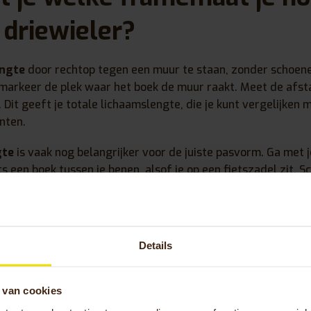
 driewieler?
engte
door rechtop tegen een muur te staan, zonder schoene
n markeer de plek waar het boek de muur raakt. Meet de afs
 Dit geeft je totale lichaamslengte, die je kunt vergelijken
nten.
gte
is vaak nog belangrijker voor de juiste pasvorm. Ga met 
s een boek tussen je benen, alsof je op een fietszadel zit. S
t tegen je aan zit. Meet de afstand van de bovenkant van he
epaalt hoe hoog je zadel moet kunnen worden afgesteld.
en reikwijdte
kun je het beste tijdens een proefrit ervaren 
Details
ar is. Strek je armen naar het stuur met een lichte buiging 
tspannen blijven en niet naar voren trekken.
 van cookies
en goede indicatie, maar individuele lichaamsverhoudingen 