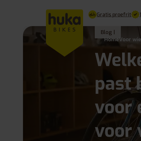
Gratis proefrit
Blog |
Home
Voor wi
Welk
past 
voor 
voor