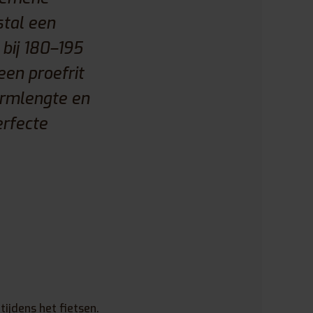
stal een
bij 180–195
een proefrit
armlengte en
erfecte
ijdens het fietsen.