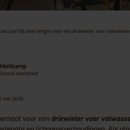
at past bij jouw lengte voor een driewieler voor volwasse
 Heitkamp
llround marketeer
5 mei 2026
amemaat voor een
driewieler voor volwass
mslengte en lichaamsverhoudingen. Als a