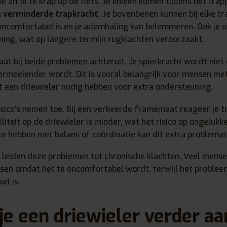
me zit je te krap op de fiets. Je knieën komen tijdens het tra
n verminderde trapkracht
. Je bovenbenen kunnen bij elke 
oncomfortabel is en je ademhaling kan belemmeren. Ook je o
ing, wat op langere termijn rugklachten veroorzaakt.
gaat bij beide problemen achteruit. Je spierkracht wordt niet
ermoeiender wordt. Dit is vooral belangrijk voor mensen m
ist een driewieler nodig hebben voor extra ondersteuning.
isico’s nemen toe. Bij een verkeerde framemaat reageer je tr
iliteit op de driewieler is minder, wat het risico op ongeluk
e hebben met balans of coördinatie kan dit extra problemati
n leiden deze problemen tot chronische klachten. Veel mens
etsen omdat het te oncomfortabel wordt, terwijl het proble
t is.
je een driewieler verder a