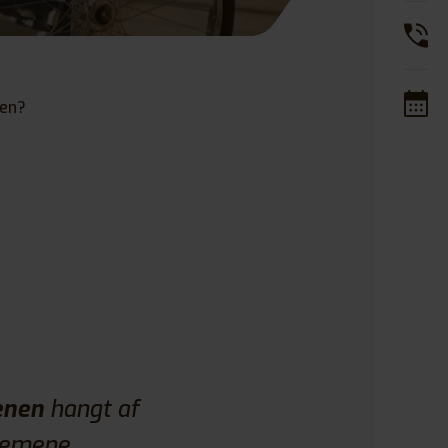
nen?
enen
hangt af
lgemene