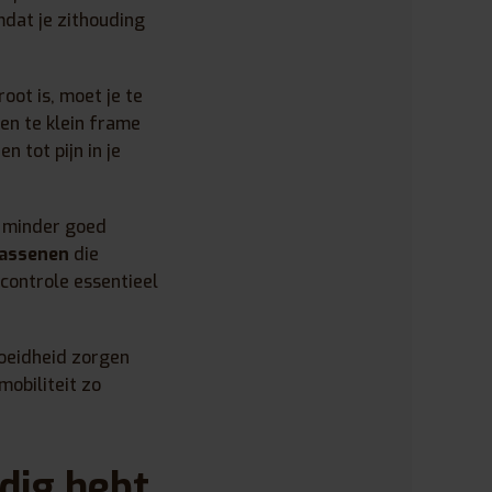
mdat je zithouding
oot is, moet je te
een te klein frame
n tot pijn in je
t minder goed
wassenen
die
controle essentieel
moeidheid zorgen
mobiliteit zo
dig hebt