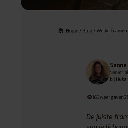
Home
/
Blog
/
Welke framema
Sanne
Senior a
bij Huka
163
weergaven
2
De juiste fr
van je lichaa