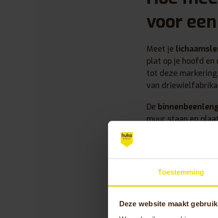
voor een
Meet je
lichaamsl
plat op je hoofd e
tot deze markering.
van driewielfabrika
De
binnenbeenlen
muur staan en plaat
omhoog tot het lich
grond. Deze maat b
Voor de
armlengte 
Toestemming
comfortabel bereikba
schouders moeten on
Deze website maakt gebruik
Thuis meten geeft e