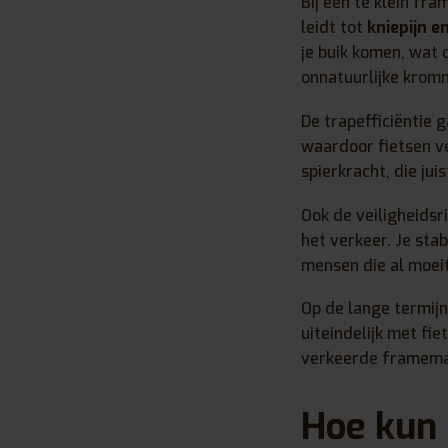
Bij een te klein fra
leidt tot
kniepijn e
je buik komen, wat 
onnatuurlijke kromm
De trapefficiëntie 
waardoor fietsen v
spierkracht, die ju
Ook de veiligheidsr
het verkeer. Je stab
mensen die al moeit
Op de lange termij
uiteindelijk met fi
verkeerde framemaa
Hoe kun 