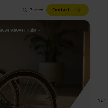
Contact
s
Events
Over Huka
NL