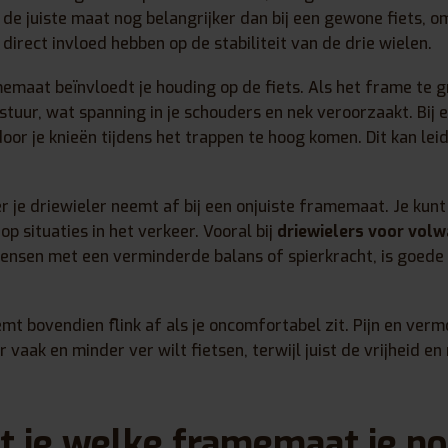
 de juiste maat nog belangrijker dan bij een gewone fiets, o
direct invloed hebben op de stabiliteit van de drie wielen.
maat beïnvloedt je houding op de fiets. Als het frame te gr
 stuur, wat spanning in je schouders en nek veroorzaakt. Bij 
door je knieën tijdens het trappen te hoog komen. Dit kan leide
.
r je driewieler neemt af bij een onjuiste framemaat. Je kun
p situaties in het verkeer. Vooral bij
driewielers voor vol
ensen met een verminderde balans of spierkracht, is goede 
emt bovendien flink af als je oncomfortabel zit. Pijn en ver
 vaak en minder ver wilt fietsen, terwijl juist de vrijheid en 
 je welke framemaat je no