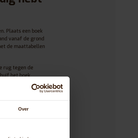
n. Plaats een boek
tand vanaf de grond
 met de maattabellen
je rug tegen de
chuif het boek
t boek tot de
of het stuur
Over
in je ellebogen. Je
verschillen.