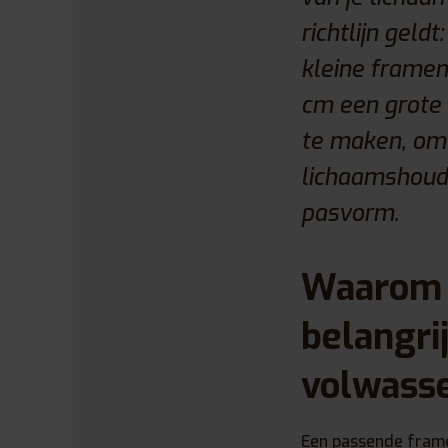
richtlijn geld
kleine framem
cm een grote 
te maken, omd
lichaamshoudi
pasvorm.
Waarom i
belangrij
volwass
Een passende framem