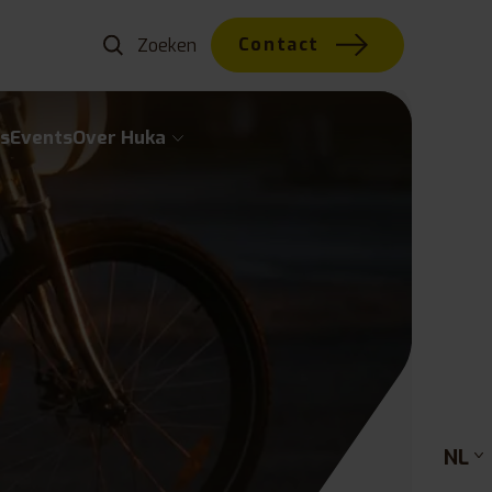
Contact
s
Events
Over Huka
NL