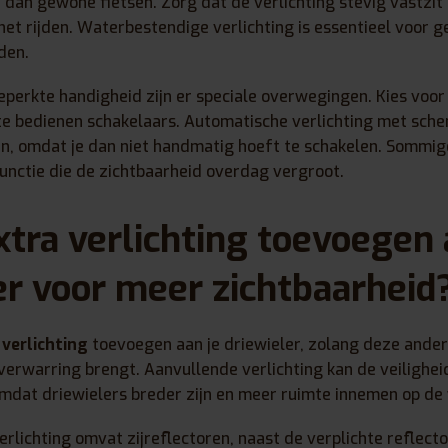
dan gewone fietsen. Zorg dat de verlichting stevig vastzit e
het rijden. Waterbestendige verlichting is essentieel voor geb
den.
erkte handigheid zijn er speciale overwegingen. Kies voor 
 te bedienen schakelaars. Automatische verlichting met sch
ijn, omdat je dan niet handmatig hoeft te schakelen. Somm
functie die de zichtbaarheid overdag vergroot.
xtra verlichting toevoegen
er voor meer zichtbaarheid
 verlichting
toevoegen aan je driewieler, zolang deze ande
 verwarring brengt. Aanvullende verlichting kan de veiligheid
omdat driewielers breder zijn en meer ruimte innemen op de
rlichting omvat zijreflectoren, naast de verplichte reflecto