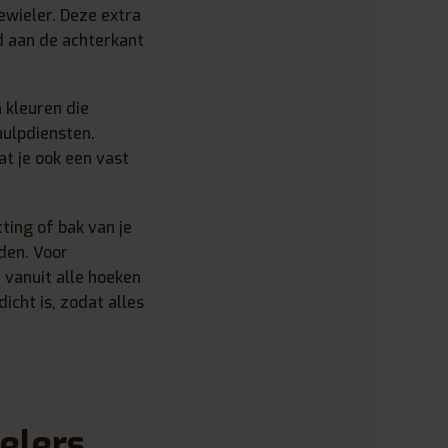
iewieler. Deze extra
od aan de achterkant
 kleuren die
hulpdiensten.
t je ook een vast
ting of bak van je
den. Voor
 vanuit alle hoeken
icht is, zodat alles
elers