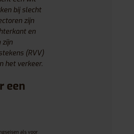
ken bij slecht
ctoren zijn
chterkant en
zijn
rstekens (RVV)
n het verkeer.
r een
ngseisen als voor