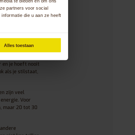
 media te bieden en om ons
dvaardigheid.
ze partners voor social
nformatie die u aan ze heeft
r een
Alles toestaan
amoverlichting
 en je hoeft nooit
 als je stilstaat,
n zijn veel
 energie. Voor
n, maar 20 tot 30
 andere