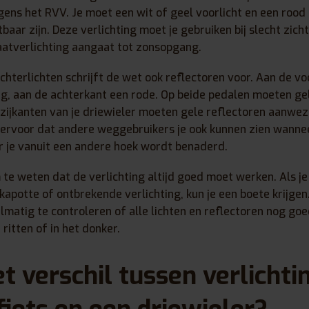
ens het RVV. Je moet een wit of geel voorlicht en een rood 
baar zijn. Deze verlichting moet je gebruiken bij slecht zich
atverlichting aangaat tot zonsopgang.
chterlichten schrijft de wet ook reflectoren voor. Aan de vo
ig, aan de achterkant een rode. Op beide pedalen moeten ge
 zijkanten van je driewieler moeten gele reflectoren aanwezi
ervoor dat andere weggebruikers je ook kunnen zien wanneer
 je vanuit een andere hoek wordt benaderd.
m te weten dat de verlichting altijd goed moet werken. Als j
apotte of ontbrekende verlichting, kun je een boete krijgen
matig te controleren of alle lichten en reflectoren nog goe
ritten of in het donker.
et verschil tussen verlichti