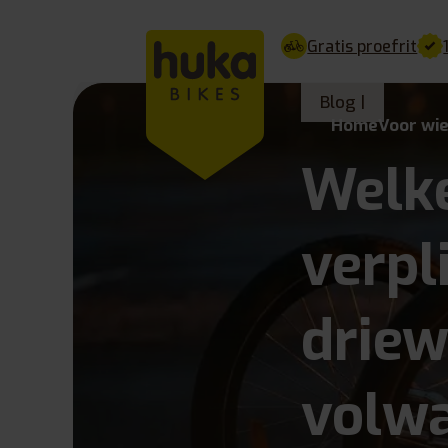
Gratis proefrit
Blog |
Home
Voor wi
Welke
verpl
driew
volw