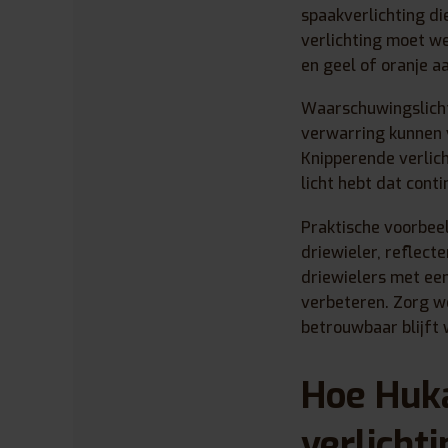
spaakverlichting die
verlichting moet we
en geel of oranje aa
Waarschuwingslicht
verwarring kunnen v
Knipperende verlich
licht hebt dat conti
Praktische voorbeeld
driewieler, reflect
driewielers met een
verbeteren. Zorg we
betrouwbaar blijft 
Hoe Huka
verlicht