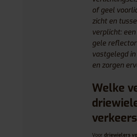
of geel voorli
zicht en tuss
verplicht: ee
gele reflector
vastgelegd in
en zorgen erv
Welke ve
driewiel
verkeer
Voor
driewielers 