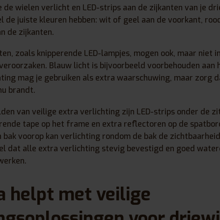
 de wielen verlicht en LED-strips aan de zijkanten van je dr
l de juiste kleuren hebben: wit of geel aan de voorkant, ro
n de zijkanten.
en, zoals knipperende LED-lampjes, mogen ook, maar niet in
eroorzaken. Blauw licht is bijvoorbeeld voorbehouden aan 
ting mag je gebruiken als extra waarschuwing, maar zorg da
nu brandt.
en van veilige extra verlichting zijn LED-strips onder de zit
erende tape op het frame en extra reflectoren op de spatbor
 bak voorop kan verlichting rondom de bak de zichtbaarheid
l dat alle extra verlichting stevig bevestigd en goed waterd
werken.
 helpt met veilige
ingsoplossingen voor driewi