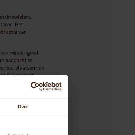
en driewielers.
ctoren. Het
tructie
van
oeken minder goed
 om aandacht te
oor het plaatsen van
enlijk verhoogt.
 verlichting aan het
verlichting optimaal
Over
ch dat veel
hting die aangaat