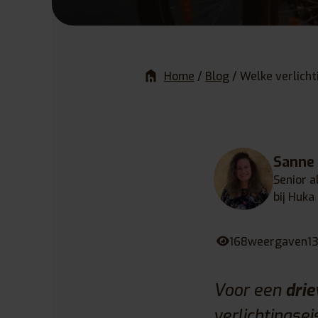
Home
/
Blog
/
Welke verlicht
Sanne
Senior a
bij Huka
168
weergaven
13
Voor een
dri
verlichtingsei