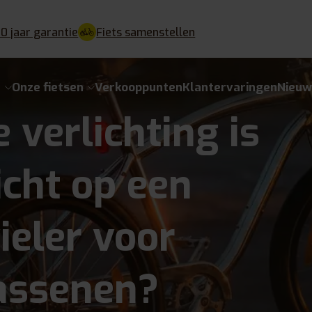
10 jaar garantie
Fiets samenstellen
e
Onze fietsen
Verkooppunten
Klantervaringen
Nieuw
 verlichting is
icht op een
ieler voor
assenen?