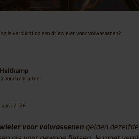
ing is verplicht op een driewieler voor volwassenen?
 Heitkamp
llround marketeer
 april 2026
ewieler voor volwassenen
gelden dezelfde
sen als voor gewone fietsen. Je moet verpl