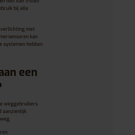
n niet kan trillen
ruik bij alle
verlichting met
emersensoren kan
ige systemen hebben
 aan een
?
re weggebruikers
 aanzienlijk
 weg.
ren,