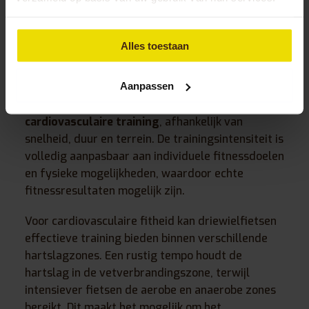
Hoe intensief is de training op een
driewieler en kan het echte
Alles toestaan
fitnessresultaten opleveren?
Aanpassen
Training op een driewieler kan variëren van lichte
recreatieve beweging tot
intensieve
cardiovasculaire training
, afhankelijk van
snelheid, duur en terrein. De trainingsintensiteit is
volledig aanpasbaar aan individuele fitnessdoelen
en fysieke mogelijkheden, waardoor echte
fitnessresultaten mogelijk zijn.
Voor cardiovasculaire fitheid kan driewielfietsen
effectieve training bieden binnen verschillende
hartslagzones. Een rustig tempo houdt de
hartslag in de vetverbrandingszone, terwijl
intensiever fietsen de aerobe en anaerobe zones
bereikt. Dit maakt het mogelijk om het