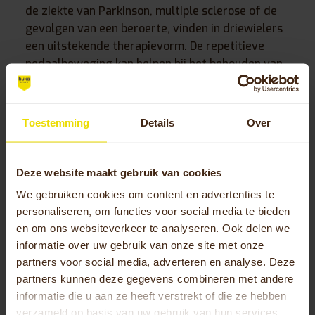
de ziekte van Parkinson, multiple sclerose of de
gevolgen van een beroerte, vinden in driewielers
een uitstekende therapievorm. De repetitieve
pedaalbeweging kan helpen bij het behouden van
motorische functies, terwijl de stabiliteit angst
voor vallen wegneemt.
Toestemming
Details
Over
In revalidatieprogramma’s worden driewielers
ingezet voor de geleidelijke opbouw van conditie
en spierkracht na operaties, verwondingen of
Deze website maakt gebruik van cookies
langdurige inactiviteit. Fysiotherapeuten
We gebruiken cookies om content en advertenties te
waarderen de mogelijkheid om de intensiteit stap
personaliseren, om functies voor social media te bieden
voor stap te verhogen terwijl patiënten veilig
en om ons websiteverkeer te analyseren. Ook delen we
blijven. Ook mensen met gewrichtsproblemen,
informatie over uw gebruik van onze site met onze
artritis of chronische pijn kunnen vaak wel
partners voor social media, adverteren en analyse. Deze
driewielfietsen wanneer lopen of andere sporten
partners kunnen deze gegevens combineren met andere
te belastend zijn.
informatie die u aan ze heeft verstrekt of die ze hebben
verzameld op basis van uw gebruik van hun services.