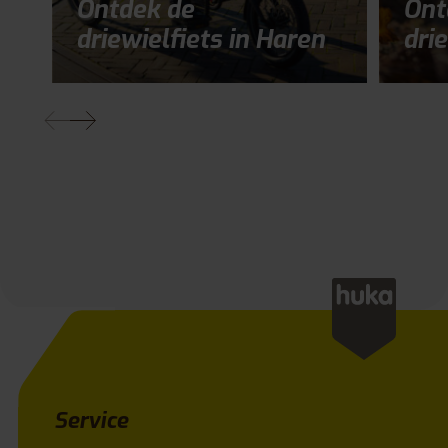
Ontdek de
Ont
driewielfiets in Haren
drie
Service