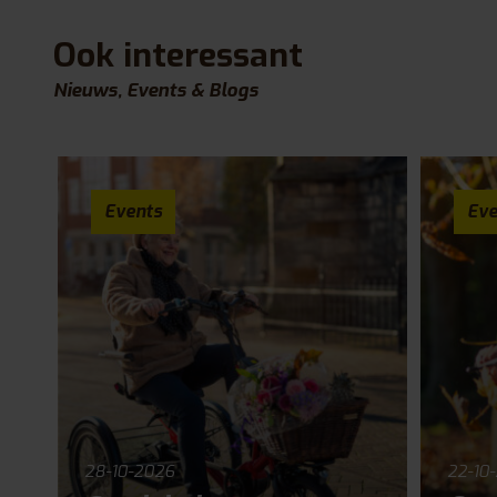
Ook interessant
Nieuws, Events & Blogs
Events
Eve
28-10-2026
22-10