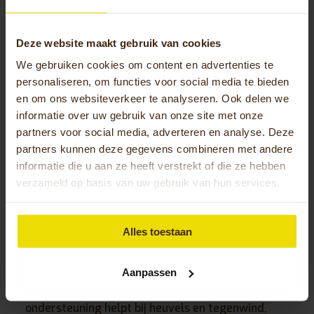
comfort op lange afstanden?
Een
ergonomisch zadel
met goede
Deze website maakt gebruik van cookies
ondersteuning is cruciaal voor comfort tijdens
We gebruiken cookies om content en advertenties te
lange ritten. Het zadel moet breed genoeg zijn en
personaliseren, om functies voor social media te bieden
de juiste hardheid hebben om drukplekken te
en om ons websiteverkeer te analyseren. Ook delen we
voorkomen. De zithoogte en -positie moeten
informatie over uw gebruik van onze site met onze
perfect zijn afgesteld op jouw lichaamsbouw.
partners voor social media, adverteren en analyse. Deze
partners kunnen deze gegevens combineren met andere
Een verstelbare stuurpositie en een goed
informatie die u aan ze heeft verstrekt of die ze hebben
versnellingssysteem maken lange afstanden veel
verzameld op basis van uw gebruik van hun services.
aangenamer. Met voldoende versnellingen kun je
je trapritme aanpassen aan verschillende
terreinomstandigheden en je energieverbruik
Alles toestaan
optimaliseren.
Elektrische trapondersteuning kan een groot
Aanpassen
verschil maken bij lange afstanden. Deze
ondersteuning helpt bij heuvels en tegenwind,