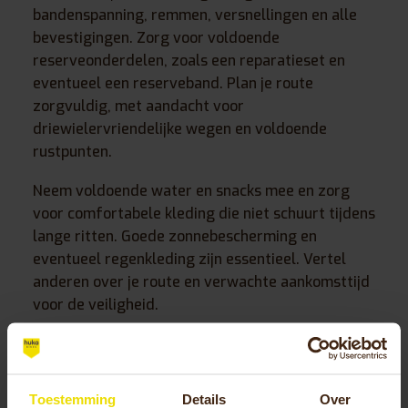
bandenspanning, remmen, versnellingen en alle
bevestigingen. Zorg voor voldoende
reserveonderdelen, zoals een reparatieset en
eventueel een reserveband. Plan je route
zorgvuldig, met aandacht voor
driewielervriendelijke wegen en voldoende
rustpunten.
Neem voldoende water en snacks mee en zorg
voor comfortabele kleding die niet schuurt tijdens
lange ritten. Goede zonnebescherming en
eventueel regenkleding zijn essentieel. Vertel
anderen over je route en verwachte aankomsttijd
voor de veiligheid.
Welke eigenschappen van een
driewieler zijn belangrijk voor
Toestemming
Details
Over