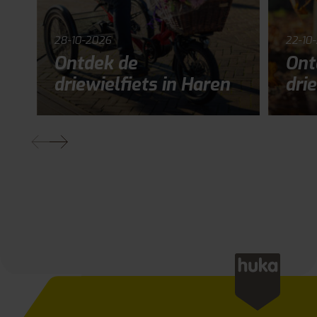
28-10-2026
22-10
Ontdek de
Ont
driewielfiets in Haren
drie