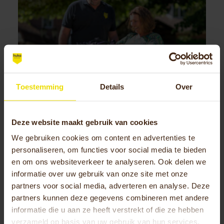
Toestemming
Details
Over
Deze website maakt gebruik van cookies
Driewielfietsontdekdagen
We gebruiken cookies om content en advertenties te
Fietsersbond 2025
personaliseren, om functies voor social media te bieden
en om ons websiteverkeer te analyseren. Ook delen we
informatie over uw gebruik van onze site met onze
partners voor social media, adverteren en analyse. Deze
partners kunnen deze gegevens combineren met andere
informatie die u aan ze heeft verstrekt of die ze hebben
Blog
verzameld op basis van uw gebruik van hun services.