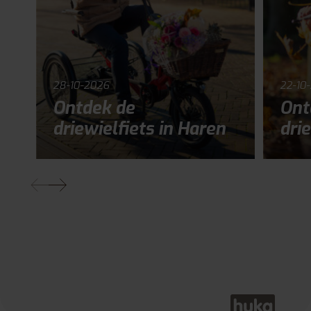
28-10-2026
22-10
Ontdek de
Ont
driewielfiets in Haren
drie