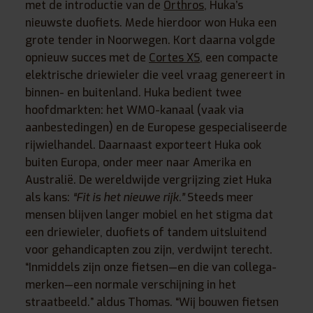
met de introductie van de
Orthros
, Huka’s
nieuwste duofiets. Mede hierdoor won Huka een
grote tender in Noorwegen. Kort daarna volgde
opnieuw succes met de
Cortes XS
, een compacte
elektrische driewieler die veel vraag genereert in
binnen- en buitenland. Huka bedient twee
hoofdmarkten: het WMO-kanaal (vaak via
aanbestedingen) en de Europese gespecialiseerde
rijwielhandel. Daarnaast exporteert Huka ook
buiten Europa, onder meer naar Amerika en
Australië. De wereldwijde vergrijzing ziet Huka
als kans:
“Fit is het nieuwe rijk.”
Steeds meer
mensen blijven langer mobiel en het stigma dat
een driewieler, duofiets of tandem uitsluitend
voor gehandicapten zou zijn, verdwijnt terecht.
“Inmiddels zijn onze fietsen—en die van collega-
merken—een normale verschijning in het
straatbeeld.” aldus Thomas. “Wij bouwen fietsen