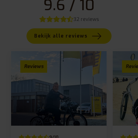
9.6 / 10
32 reviews
Bekijk alle reviews
Reviews
Revi
9/10