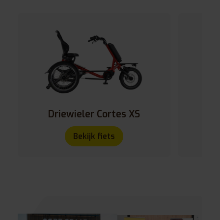
Driewieler Cortes XS
D
Bekijk fiets