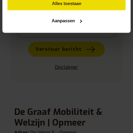
Alles toestaan
Aanpassen
Gelieve dit veld leeg te laten.
Verstuur bericht
Disclaimer
De Graaf Mobiliteit &
Welzijn | Opmeer
Adres:
De Veken 5 - Opmeer