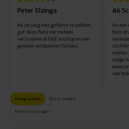
Peter Elzinga
Ali S
Na zo lang niet gefietst te hebben,
Na een 
gaf deze fiets me meteen
fiets b
vertrouwen.Ik blijf rechtop en kan
maanden
gewoon ontspannen fietsen.
zochten
voeten 
stage h
wees on
van Huk
Vraag stellen
Plan je proefrit
Brochure opvragen