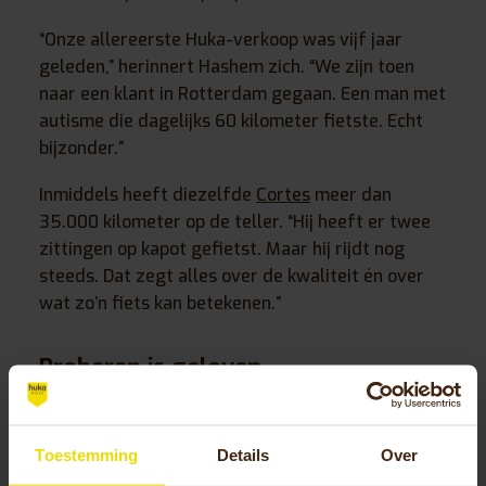
“Onze allereerste Huka-verkoop was vijf jaar
geleden,” herinnert Hashem zich. “We zijn toen
naar een klant in Rotterdam gegaan. Een man met
autisme die dagelijks 60 kilometer fietste. Echt
bijzonder.”
Inmiddels heeft diezelfde
Cortes
meer dan
35.000 kilometer op de teller. “Hij heeft er twee
zittingen op kapot gefietst. Maar hij rijdt nog
steeds. Dat zegt alles over de kwaliteit én over
wat zo’n fiets kan betekenen.”
Proberen is geloven
Een proefrit is volgens Hashem essentieel bij de
aanschaf van een driewielfiets. “We hebben alle
Toestemming
Details
Over
modellen staan, zodat mensen alles kunnen