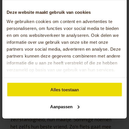
proberen. Zeker bij een driewieler is dat
superbelangrijk. Je ziet mensen soms twijfelen of
Deze website maakt gebruik van cookies
bang zijn om te beginnen, maar na een rondje zijn
We gebruiken cookies om content en advertenties te
ze om. Het geeft zoveel vertrouwen als je het
personaliseren, om functies voor social media te bieden
eerst kunt ervaren.”
en om ons websiteverkeer te analyseren. Ook delen we
informatie over uw gebruik van onze site met onze
Meer dan een fietsmerk: dit is Huka
partners voor social media, adverteren en analyse. Deze
partners kunnen deze gegevens combineren met andere
volgens Fietshemel
informatie die u aan ze heeft verstrekt of die ze hebben
verzameld op basis van uw gebruik van hun services.
Als Huka drie woorden verdient volgens
Fietshemel, zijn het deze: beste vriend,
knuffelbeertje en impact.
Alles toestaan
Het klinkt bijna poëtisch, maar er zit iets echts in.
“Voor veel klanten is een Huka-fiets meer dan een
Aanpassen
vervoermiddel. Het is hun vrijheid, hun
zelfstandigheid, hun maatje. Sommige noemen
het zelfs hun beste vriend. Zo’n fiets gaat mee