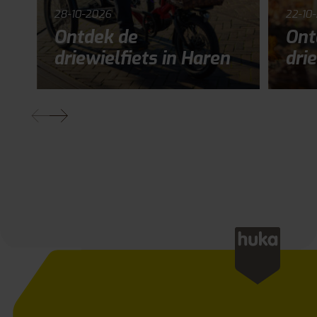
28-10-2026
22-10
Ontdek de
Ont
driewielfiets in Haren
drie