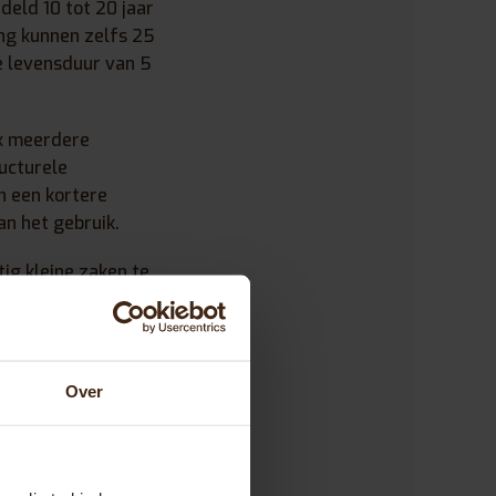
eld 10 tot 20 jaar
ng kunnen zelfs 25
 levensduur van 5
ak meerdere
ucturele
n een kortere
n het gebruik.
ig kleine zaken te
aarlijks
olpen, gaat
t is.
Over
er nodig