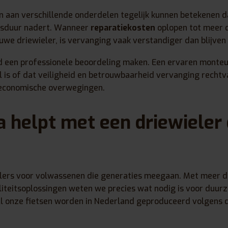
 aan verschillende onderdelen tegelijk kunnen betekenen da
ensduur nadert. Wanneer
reparatiekosten
oplopen tot meer d
we driewieler, is vervanging vaak verstandiger dan blijven
tijd een professionele beoordeling maken. Een ervaren monteu
l is of dat veiligheid en betrouwbaarheid vervanging rechtv
p economische overwegingen.
 helpt met een driewieler 
t
lers voor volwassenen die generaties meegaan. Met meer da
liteitsoplossingen weten we precies wat nodig is voor duur
l onze fietsen worden in Nederland geproduceerd volgens 