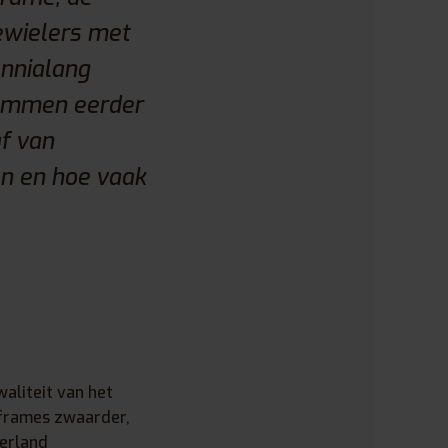
ewielers met
ennialang
remmen eerder
f van
en en hoe vaak
aliteit van het
n frames zwaarder,
derland