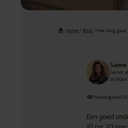
Home
/
Blog
/
Hoe lang gaat
Sanne
Senior a
bij Huka
111
weergaven
29
Een goed ond
10 tot 20 jaar