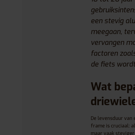
gebruiksinten
een stevig al
meegaan, terw
vervangen mo
factoren zoal
de fiets wordt
Wat bepa
driewiel
De levensduur van
frame is cruciaal: 
maar vaak steviger 