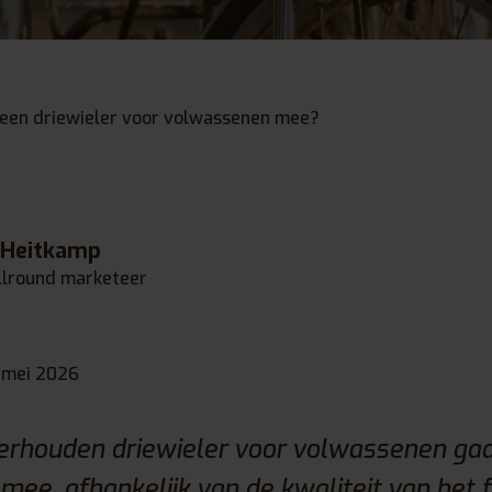
 een driewieler voor volwassenen mee?
 Heitkamp
llround marketeer
 mei 2026
erhouden driewieler voor volwassenen ga
 mee, afhankelijk van de kwaliteit van het 