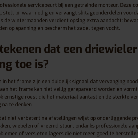
professionele servicebeurt bij een getrainde monteur. Deze co
 stelt bij waar nodig en vervangt slijtageonderdelen voor
ns de wintermaanden verdient opslag extra aandacht: bewaa
den op spanning en bescherm het zadel tegen vocht.
 tekenen dat een driewieler
ng toe is?
 in het frame zijn een duidelijk signaal dat vervanging noodz
 aan het frame kan niet veilig gerepareerd worden en vormt
Ook ernstige roest die het materiaal aantast en de sterkte ve
 na te denken.
 dat niet verbetert na afstellingen wijst op onderliggende p
rekken, wiebelen of vreemd stuurt ondanks professionele aan
lemen of versleten lagers die niet meer goed te herstellen 