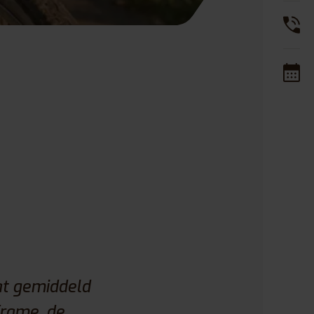
at gemiddeld
frame, de