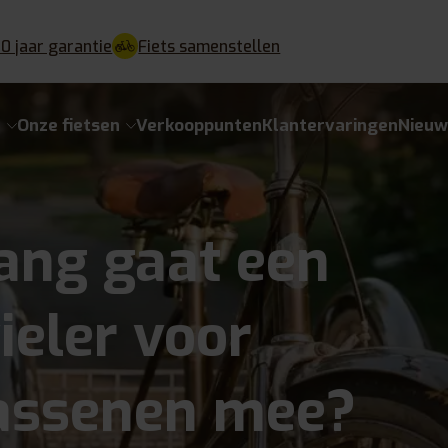
10 jaar garantie
Fiets samenstellen
e
Onze fietsen
Verkooppunten
Klantervaringen
Nieuw
ang gaat een
ieler voor
assenen mee?