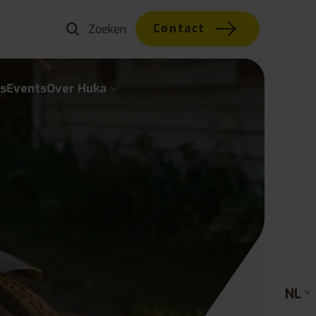
Contact
s
Events
Over Huka
NL