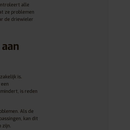
ntroleert alle
dat ze problemen
r de driewieler
 aan
akelijk is.
 een
rmindert, is reden
roblemen. Als de
passingen, kan dit
zijn.