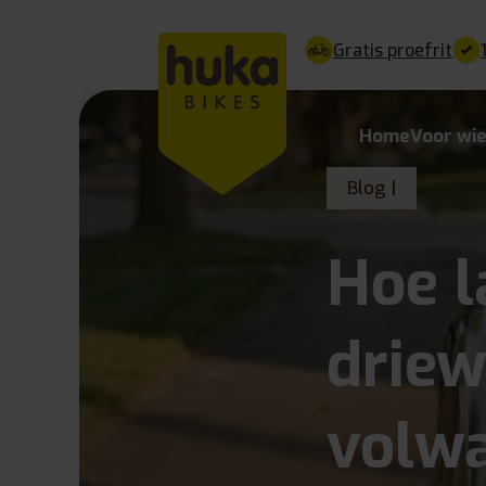
Gratis proefrit
Home
Voor wi
Blog |
Hoe l
driew
volw