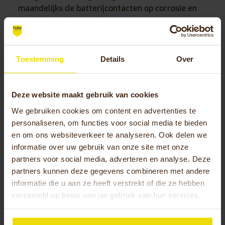
maandelijks de batterijcontacten op corrosie en
houd deze schoon en droog.
Wanneer moet je professionele
Toestemming
Details
Over
service inschakelen voor je
elektrische driewielfiets?
Deze website maakt gebruik van cookies
Schakel een
gespecialiseerde servicemonteur
in
We gebruiken cookies om content en advertenties te
bij elektrische storingen, remproblemen of
personaliseren, om functies voor social media te bieden
onregelmatigheden in de trapondersteuning.
en om ons websiteverkeer te analyseren. Ook delen we
Deze complexe systemen vereisen specifieke
informatie over uw gebruik van onze site met onze
kennis en gereedschap die niet geschikt zijn voor
partners voor social media, adverteren en analyse. Deze
doe-het-zelfreparaties.
partners kunnen deze gegevens combineren met andere
informatie die u aan ze heeft verstrekt of die ze hebben
Plan jaarlijks een grote onderhoudsbeurt waarbij
verzameld op basis van uw gebruik van hun services.
de monteur alle elektrische verbindingen
controleert, software-updates installeert en de