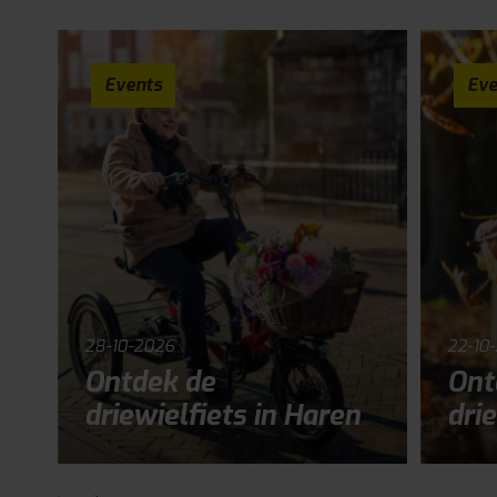
Events
Eve
28-10-2026
22-10
Ontdek de
Ont
driewielfiets in Haren
drie