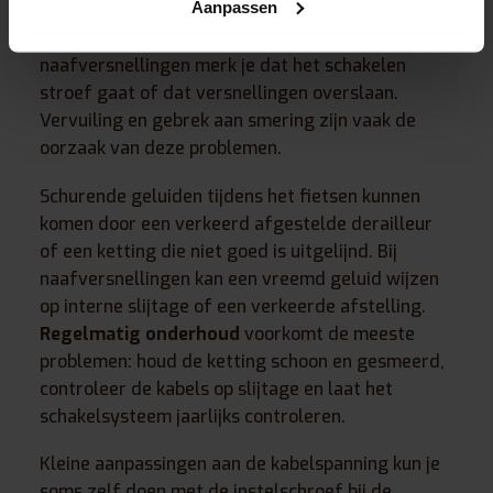
Aanpassen
ketting schuren tegen de derailleur of moeilijk
overschakelen naar een ander tandwiel. Bij
naafversnellingen merk je dat het schakelen
stroef gaat of dat versnellingen overslaan.
Vervuiling en gebrek aan smering zijn vaak de
oorzaak van deze problemen.
Schurende geluiden tijdens het fietsen kunnen
komen door een verkeerd afgestelde derailleur
of een ketting die niet goed is uitgelijnd. Bij
naafversnellingen kan een vreemd geluid wijzen
op interne slijtage of een verkeerde afstelling.
Regelmatig onderhoud
voorkomt de meeste
problemen: houd de ketting schoon en gesmeerd,
controleer de kabels op slijtage en laat het
schakelsysteem jaarlijks controleren.
Kleine aanpassingen aan de kabelspanning kun je
soms zelf doen met de instelschroef bij de