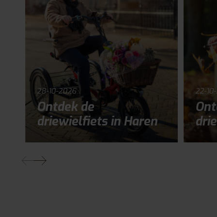
28-10-2026
22-10
Ontdek de
Ont
driewielfiets in Haren
drie