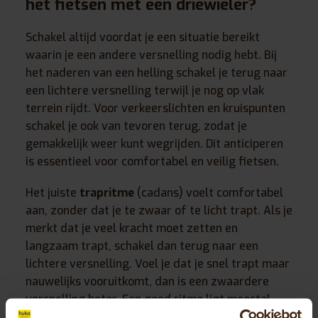
het fietsen met een driewieler?
Schakel altijd voordat je een situatie bereikt
waarin je een andere versnelling nodig hebt. Bij
het naderen van een helling schakel je terug naar
een lichtere versnelling terwijl je nog op vlak
terrein rijdt. Voor verkeerslichten en kruispunten
schakel je ook van tevoren terug, zodat je
gemakkelijk weer kunt wegrijden. Dit anticiperen
is essentieel voor comfortabel en veilig fietsen.
Het juiste
trapritme
(cadans) voelt comfortabel
aan, zonder dat je te zwaar of te licht trapt. Als je
merkt dat je veel kracht moet zetten en
langzaam trapt, schakel dan terug naar een
lichtere versnelling. Voel je dat je snel trapt maar
nauwelijks vooruitkomt, dan is een zwaardere
versnelling beter. Een goed ritme ligt meestal
tussen de 60 en 80 omwentelingen per minuut.