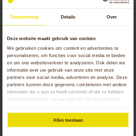
Wind en weersomstandigheden vragen ook om
Toestemming
Details
Over
aanpassingen. Bij tegenwind of regen schakel je
naar een lichtere versnelling om hetzelfde tempo
aan te houden zonder je te vermoeien. Voor
Deze website maakt gebruik van cookies
mensen met verminderde kracht of balans is het
We gebruiken cookies om content en advertenties te
verstandig om in lagere versnellingen te blijven
personaliseren, om functies voor social media te bieden
rijden, ook op vlak terrein. Dit voorkomt
en om ons websiteverkeer te analyseren. Ook delen we
overbelasting en houdt het fietsen plezierig.
informatie over uw gebruik van onze site met onze
partners voor social media, adverteren en analyse. Deze
Welke veelvoorkomende
partners kunnen deze gegevens combineren met andere
schakelproblemen kunnen optreden
informatie die u aan ze heeft verstrekt of die ze hebben
verzameld op basis van uw gebruik van hun services.
bij driewielers?
Versnellingen die niet soepel schakelen of
Alles toestaan
vastlopen, wijzen meestal op een kabel die te
strak of te los staat. Bij een derailleur kan de