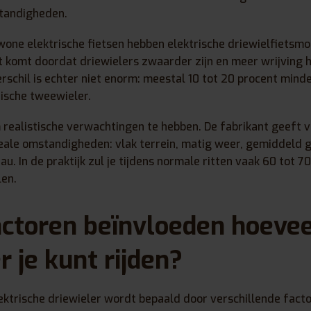
tandigheden.
one elektrische fietsen hebben elektrische driewielfietsmo
Dit komt doordat driewielers zwaarder zijn en meer wrijving
erschil is echter niet enorm: meestal 10 tot 20 procent mind
rische tweewieler.
m realistische verwachtingen te hebben. De fabrikant geeft
eale omstandigheden: vlak terrein, matig weer, gemiddeld 
. In de praktijk zul je tijdens normale ritten vaak 60 tot 7
len.
ctoren beïnvloeden hoevee
r je kunt rijden?
lektrische driewieler wordt bepaald door verschillende fact