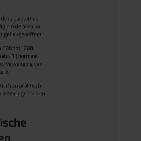
 de capaciteit en
odig om de accu na
het geheugeneffect.
n 500 tot 1000
ald. Bij normaal
et. Vervanging van
erk.
tisch en praktisch
listisch gebruik op
ische
en