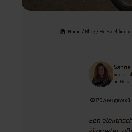
Home
/
Blog
/
Hoeveel kilome
Sanne
Senior a
bij Huka
179
weergaven
3 
Een elektrisc
kilometer, afh