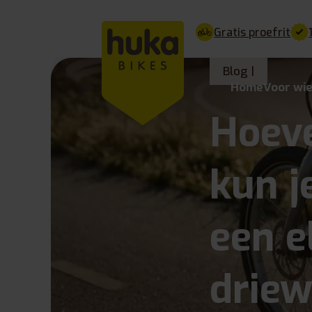
Gratis proefrit
Blog |
Home
Voor wi
Hoeve
kun j
een e
driew