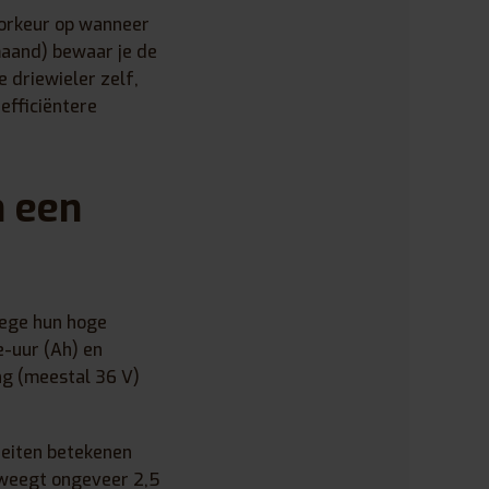
oorkeur op wanneer
maand) bewaar je de
 driewieler zelf,
efficiëntere
n een
wege hun hoge
e-uur (Ah) en
ng (meestal 36 V)
teiten betekenen
 weegt ongeveer 2,5