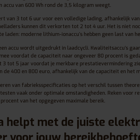
en accu van 600 Wh rond de 3,5 kilogram weegt.
rt van 3 tot 6 uur voor een volledige lading, afhankelijk van
nelladers kunnen dit verkorten tot 2 tot 4 uur. Het is niet n
p te laden: moderne lithium-ionaccu’s hebben geen last van 
en accu wordt uitgedrukt in laadcycli. Kwaliteitsaccu’s gaa
 mee voordat de capaciteit naar ongeveer 80 procent is geda
t 3 tot 5 jaar voordat je merkbare prestatievermindering zi
n de 400 en 800 euro, afhankelijk van de capaciteit en het m
teren van fabrieksspecificaties op het verschil tussen theore
 testen vaak onder optimale omstandigheden. Reken voor rea
 procent van het opgegeven maximale bereik.
 helpt met de juiste elektr
er voor jouw bereikbehoeft