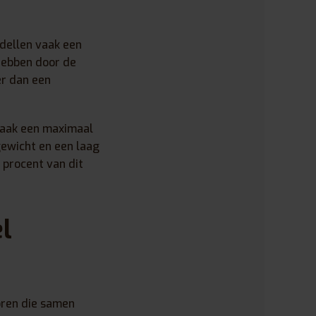
dellen vaak een
 hebben door de
er dan een
 vaak een maximaal
gewicht en een laag
0 procent van dit
l
oren die samen