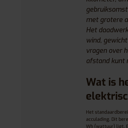
gebruiksomsta
met grotere a
Het daadwerkel
wind, gewicht
vragen over he
afstand kunt 
Wat is h
elektris
Het standaardbereik
acculading. Dit ber
Wh (wattuur) ligt.