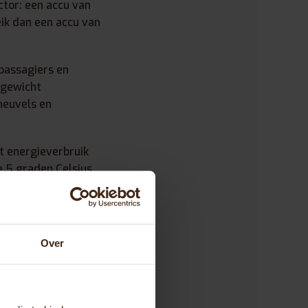
ctor: een accu van
k dan een accu van
 passagiers en
 gewicht
heuvels en
t energieverbruik
e 5 graden Celsius
en. Warme
Over
ergie als lage
en. Ten slotte
lweerstand en kan