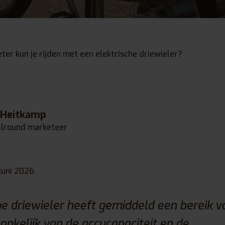
ter kun je rijden met een elektrische driewieler?
 Heitkamp
llround marketeer
juni 2026
he driewieler heeft gemiddeld een bereik v
ankelijk van de accucapaciteit en de