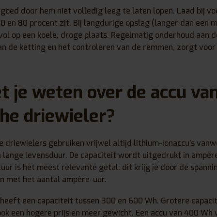
oed door hem niet volledig leeg te laten lopen. Laad bij v
0 en 80 procent zit. Bij langdurige opslag (langer dan een 
vol op een koele, droge plaats. Regelmatig onderhoud aan de
n de ketting en het controleren van de remmen, zorgt voor 
 je weten over de accu va
che driewieler?
 driewielers gebruiken vrijwel altijd lithium-ionaccu’s van
 lange levensduur. De capaciteit wordt uitgedrukt in ampèr
ur is het meest relevante getal: dit krijg je door de spanni
n met het aantal ampère-uur.
heeft een capaciteit tussen 300 en 600 Wh. Grotere capaci
ook een hogere prijs en meer gewicht. Een accu van 400 Wh