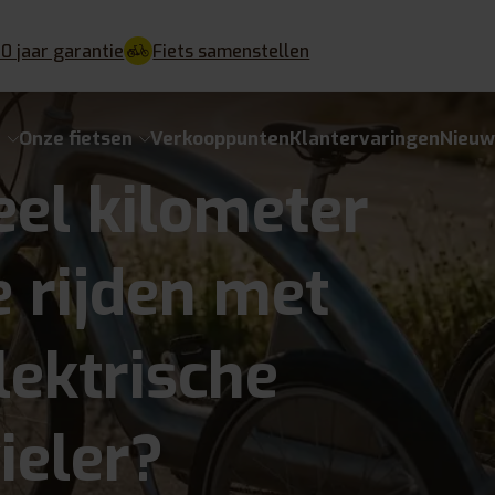
10 jaar garantie
Fiets samenstellen
e
Onze fietsen
Verkooppunten
Klantervaringen
Nieuw
el kilometer
e rijden met
lektrische
ieler?