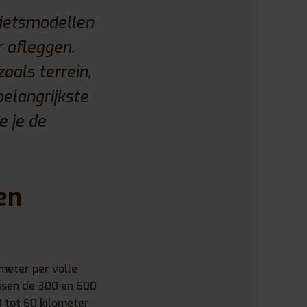
fietsmodellen
 afleggen.
oals terrein,
elangrijkste
e je de
en
meter per volle
ussen de 300 en 600
 tot 60 kilometer