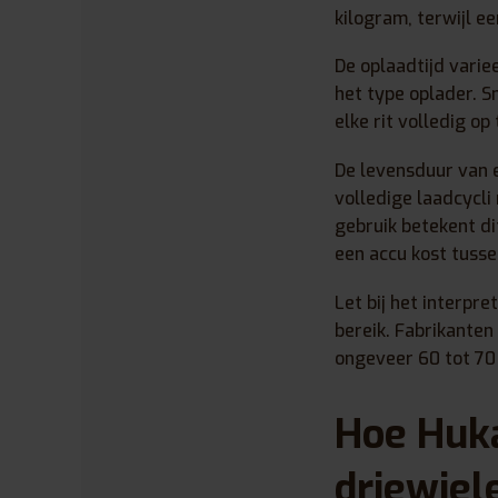
kilogram, terwijl e
De oplaadtijd variee
het type oplader. S
elke rit volledig o
De levensduur van e
volledige laadcycli
gebruik betekent di
een accu kost tusse
Let bij het interpre
bereik. Fabrikanten
ongeveer 60 tot 70
Hoe Huka
driewiel