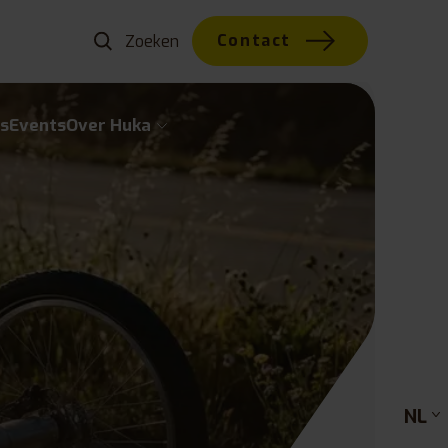
Contact
s
Events
Over Huka
NL