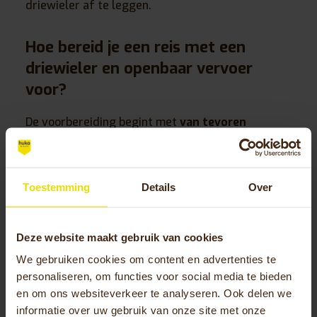
driewieler af te leggen.
Hoe bereid je een reis met een
driewieler en openbaar vervoer
voor?
De voorbereiding begint met
van tevoren
contact opnemen
met de vervoerder. Leg uit
welk type driewieler je hebt en vraag specifiek
naar de mogelijkheden. Sommige vervoerders
Toestemming
Details
Over
maken uitzonderingen of kunnen alternatieve
oplossingen aanreiken. Noteer de naam van de
contactpersoon en eventuele afspraken, voor je
Deze website maakt gebruik van cookies
eigen zekerheid.
We gebruiken cookies om content en advertenties te
Meet je driewieler nauwkeurig op: breedte, lengte
personaliseren, om functies voor social media te bieden
en om ons websiteverkeer te analyseren. Ook delen we
en hoogte. Vergelijk deze afmetingen met de
informatie over uw gebruik van onze site met onze
specificaties van het vervoermiddel dat je wilt