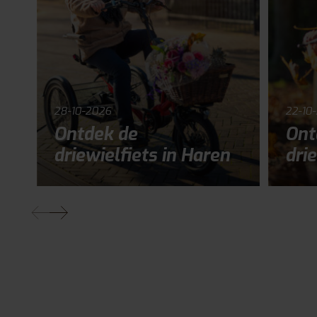
28-10-2026
22-10
Ontdek de
Ont
driewielfiets in Haren
drie