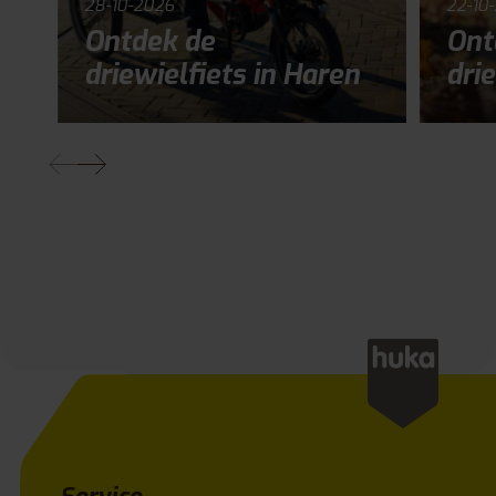
28-10-2026
22-10
Ontdek de
Ont
driewielfiets in Haren
drie