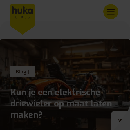
Blog |
Kun je een elektrische
driewieler op maat laten
maken?
NL