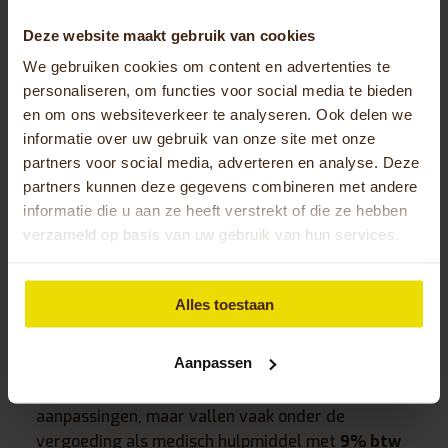
meeste voordeel bieden voor jouw specifieke
Deze website maakt gebruik van cookies
situatie.
We gebruiken cookies om content en advertenties te
Na de eerste configuratie volgt vaak een tweede
personaliseren, om functies voor social media te bieden
proefrit met de aangepaste instellingen.
en om ons websiteverkeer te analyseren. Ook delen we
Eventuele bijstellingen worden dan doorgevoerd.
informatie over uw gebruik van onze site met onze
Het gehele proces is gericht op het vinden van de
partners voor social media, adverteren en analyse. Deze
perfecte balans tussen comfort, veiligheid en
partners kunnen deze gegevens combineren met andere
gebruiksgemak, zodat je met vertrouwen en
informatie die u aan ze heeft verstrekt of die ze hebben
plezier kunt fietsen.
verzameld op basis van uw gebruik van hun services.
Wat zijn de kosten en garantie bij
Alles toestaan
een elektrische driewieler op maat?
Aanpassen
De kosten voor een elektrische driewieler op maat
variëren afhankelijk van de gewenste
aanpassingen, maar vallen vaak onder de
vergoeding als medisch hulpmiddel met
9% btw