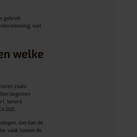
s gebruik
ndersteuning, wat
 en welke
ctoren zoals
llen beginnen
rt, betere
€4.000.
ssingen, dan kan de
eler vaak tussen de