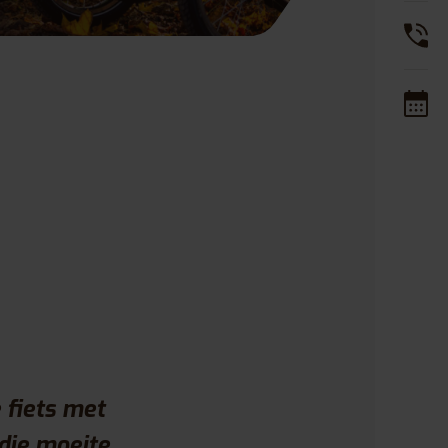
 fiets met
die moeite