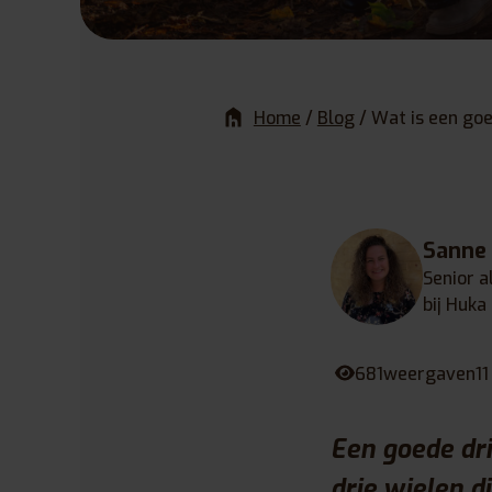
Home
/
Blog
/
Wat is een go
Sanne
Senior a
bij Huka
681
weergaven
11
Een goede dri
drie wielen d