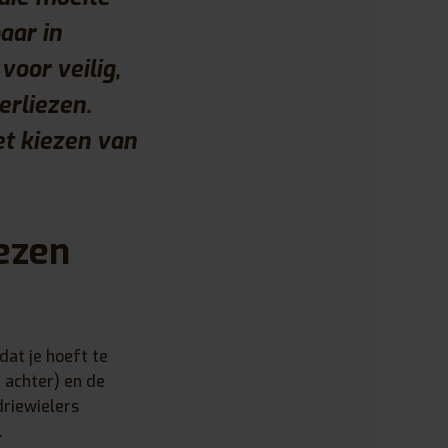
aar in
voor veilig,
erliezen.
et kiezen van
ezen
dat je hoeft te
 achter) en de
driewielers
.