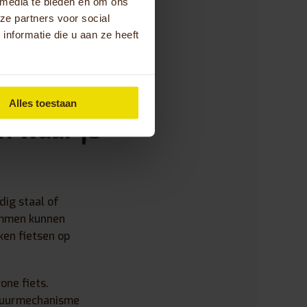
erapeutisch gebruik
 media te bieden en om ons
ze partners voor social
nformatie die u aan ze heeft
een eenvoudige
e ondersteuning
Alles toestaan
n waar je
dig staal of
emmen kunnen
en fietsen op
one fiets.
stuurmechanisme