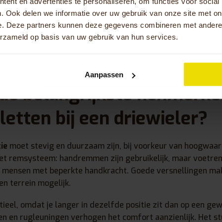
ijn opbergmogelijkheden en weerbestendigheid cruciaal. Th
ent en advertenties te personaliseren, om functies voor social
erk en speciale ondersteuning.
. Ook delen we informatie over uw gebruik van onze site met on
e. Deze partners kunnen deze gegevens combineren met andere i
 rijdt, bepaalt ook je keuze. Voor vlakke gebieden volstaat 
erzameld op basis van uw gebruik van hun services.
 heuvelachtige omgevingen meer versnellingen of elektrisch
it is altijd aan te raden om de rijervaring te testen.
Aanpassen
 de belangrijkste kenmerke
letten bij een driewieler?
ie
moet stevig en duurzaam zijn, bij voorkeur van hoogwaar
het remsysteem: handremmen zijn gebruikelijk, maar voetr
or mensen met beperkte handkracht. Goede versnellingen mak
en terrein mogelijk.
tieel, omdat je langer in dezelfde positie zit dan op een gew
gen en rugleuningen verhogen het comfort aanzienlijk. Het 