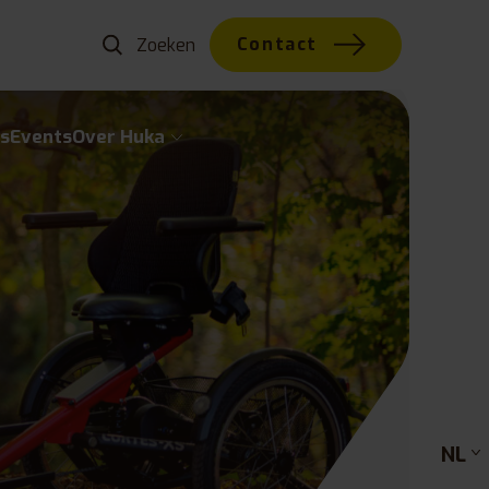
Contact
s
Events
Over Huka
NL