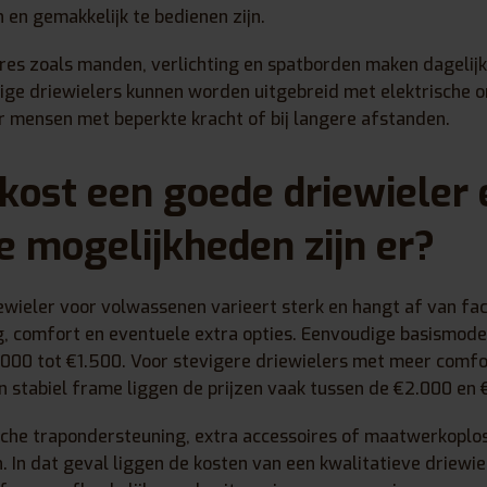
en gemakkelijk te bedienen zijn.
res zoals manden, verlichting en spatborden maken dagelijk
e driewielers kunnen worden uitgebreid met elektrische o
or mensen met beperkte kracht of bij langere afstanden.
kost een goede driewieler
le mogelijkheden zijn er?
iewieler voor volwassenen varieert sterk en hangt af van fa
g, comfort en eventuele extra opties. Eenvoudige basismode
.000 tot €1.500. Voor stevigere driewielers met meer comfo
 stabiel frame liggen de prijzen vaak tussen de €2.000 en 
ische trapondersteuning, extra accessoires of maatwerkoplo
n. In dat geval liggen de kosten van een kwalitatieve driewi