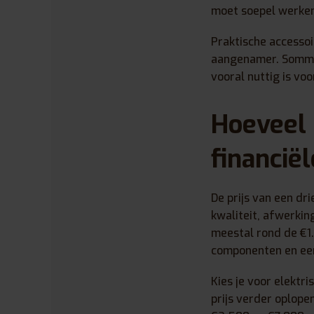
moet soepel werken 
Praktische accessoi
aangenamer. Sommig
vooral nuttig is vo
Hoeveel 
financië
De prijs van een dr
kwaliteit, afwerkin
meestal rond de €1
componenten en een
Kies je voor elektr
prijs verder oplope