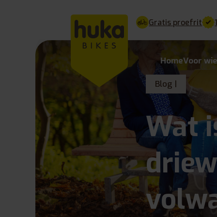
Gratis proefrit
Home
Voor wi
Blog |
Wat i
driew
volw