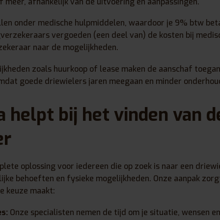
 meer, afhankelijk van de uitvoering en aanpassingen.
llen onder medische hulpmiddelen, waardoor je 9% btw beta
erzekeraars vergoeden (een deel van) de kosten bij medis
rzekeraar naar de mogelijkheden.
ijkheden zoals huurkoop of lease maken de aanschaf toegank
 omdat goede driewielers jaren meegaan en minder onderhou
 helpt bij het vinden van de
er
lete oplossing voor iedereen die op zoek is naar een driewi
nlijke behoeften en fysieke mogelijkheden. Onze aanpak zorg
te keuze maakt:
es:
Onze specialisten nemen de tijd om je situatie, wensen e