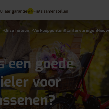
10 jaar garantie
Fiets samenstellen
e
Onze fietsen
Verkooppunten
Klantervaringen
Nieuw
s een goede
ieler voor
assenen?