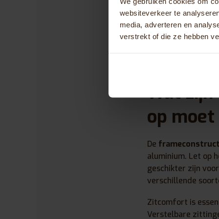
dagelijks vervoer z
We gebruiken cookies om cont
vereist vaak maatw
websiteverkeer te analyseren
media, adverteren en analys
Het terrein waar je
verstrekt of die ze hebben v
driewieler, terwijl
vereisen. Een proefr
Wat zijn
op moet 
De
frameconstruct
aluminium. Let op 
geschikter zijn vo
verschillende soort
Zitcomfort is essen
Verstelbare zittin