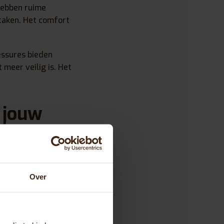
 hebben ruime
taken. Het comfort
essures bieden
 meer veilig is. Het
r jouw
jks vervoer of
Over
kracht in armen en
 belangrijk. Bij