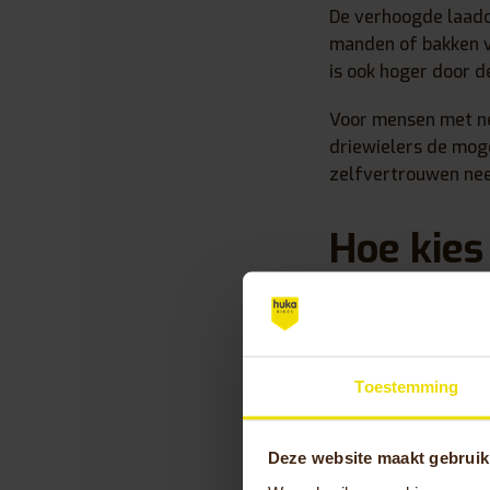
De verhoogde laadca
manden of bakken v
is ook hoger door d
Voor mensen met neu
driewielers de moge
zelfvertrouwen neem
Hoe kies 
specifiek
Begin met het bepa
Toestemming
therapeutische doel
benen, zitcomfort e
Deze website maakt gebruik
Voor recreatief geb