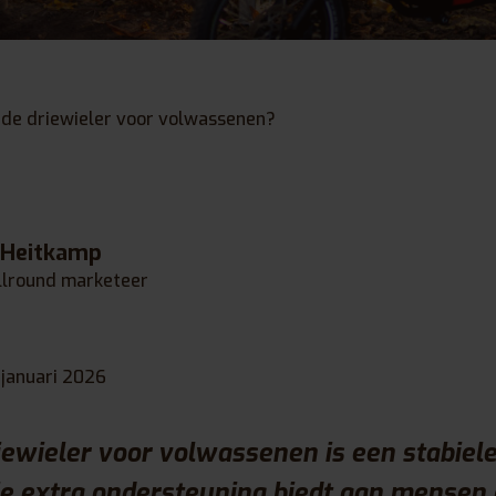
ede driewieler voor volwassenen?
 Heitkamp
llround marketeer
 januari 2026
ewieler voor volwassenen is een stabiele
ie extra ondersteuning biedt aan mensen 