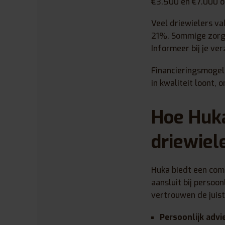
€3.500 en €7.000 of
Veel driewielers va
21%. Sommige zorgv
Informeer bij je ve
Financieringsmogel
in kwaliteit loont,
Hoe Huka
driewiel
Huka biedt een comp
aansluit bij persoo
vertrouwen de juis
Persoonlijk advi