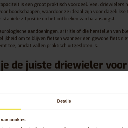
paciteit is een groot praktisch voordeel. Veel driewielers
oor boodschappen, waardoor ze ideaal zijn voor dagelijkse 
e stabiele zitpositie en het ontbreken van balansangst.
rologische aandoeningen, artritis of die herstellen van bl
lijkheid om te blijven fietsen wanneer een gewone fiets niet
t toe, omdat vallen praktisch uitgesloten is.
je de juiste driewieler voo
e situatie?
len van je
primaire gebruiksdoel
: recreatief fietsen, dageli
Details
einden. Houd rekening met je fysieke mogelijkheden, zoals 
n eventuele specifieke aanpassingen die je nodig hebt.
 van cookies
ruik zijn comfortabele zittingen en eenvoudige versnellingen